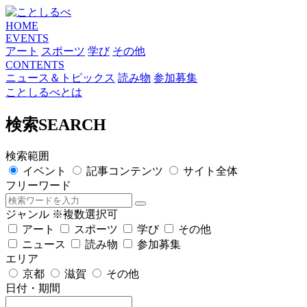
HOME
EVENTS
アート
スポーツ
学び
その他
CONTENTS
ニュース＆トピックス
読み物
参加募集
ことしるべとは
検索
SEARCH
検索範囲
イベント
記事コンテンツ
サイト全体
フリーワード
ジャンル
※複数選択可
アート
スポーツ
学び
その他
ニュース
読み物
参加募集
エリア
京都
滋賀
その他
日付・期間