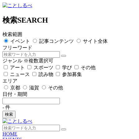
検索
SEARCH
検索範囲
イベント
記事コンテンツ
サイト全体
フリーワード
ジャンル
※複数選択可
アート
スポーツ
学び
その他
ニュース
読み物
参加募集
エリア
京都
滋賀
その他
日付・期間
-
件
検索
HOME