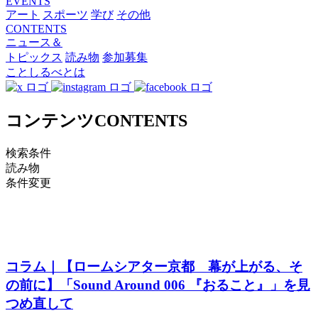
EVENTS
アート
スポーツ
学び
その他
CONTENTS
ニュース＆
トピックス
読み物
参加募集
ことしるべとは
コンテンツ
CONTENTS
検索条件
読み物
条件変更
コラム｜【ロームシアター京都 幕が上がる、そ
の前に】「Sound Around 006 『おること』」を見
つめ直して