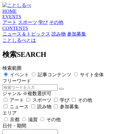
HOME
EVENTS
アート
スポーツ
学び
その他
CONTENTS
ニュース＆トピックス
読み物
参加募集
ことしるべとは
検索
SEARCH
検索範囲
イベント
記事コンテンツ
サイト全体
フリーワード
ジャンル
※複数選択可
アート
スポーツ
学び
その他
ニュース
読み物
参加募集
エリア
京都
滋賀
その他
日付・期間