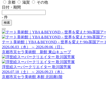
京都
滋賀
その他
日付・期間
-
件
検索
テート美術館｜YBA＆BEYOND－世界を変えた90s英国アー
2026.06.03（水） ～ 2026.09.06（日）
京都市京セラ美術館 新館 東山キューブ
浮世絵スーパークリエイター 歌川国芳展
2026.07.18（土） ～ 2026.09.23（水）
京都市京セラ美術館 本館 北回廊1階