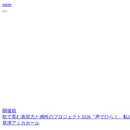
more
開催前
歌で育む表現力と感性のプロジェクト2026『声でひらく、
草津アミカホール