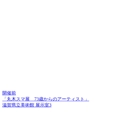
開催前
「丸木スマ展 73歳からのアーティスト」
滋賀県立美術館 展示室3