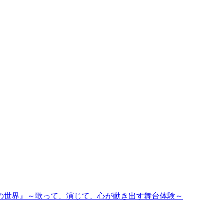
私の世界』～歌って、演じて、心が動き出す舞台体験～