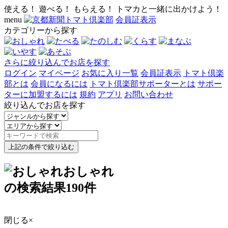
使える！ 遊べる！ もらえる！ トマカと一緒に出かけよう！
menu
会員証表示
カテゴリーから探す
さらに絞り込んでお店を探す
ログイン
マイページ
お気に入り一覧
会員証表示
トマト倶楽
部とは
会員になるには
トマト倶楽部サポーターとは
サポー
ターに加盟するには
規約
アプリ
お問い合わせ
絞り込んでお店を探す
上記の条件で絞り込む
おしゃれ
の検索結果
190
件
閉じる
×