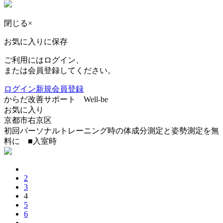
閉じる
×
お気に入りに保存
ご利用にはログイン、
または会員登録してください。
ログイン
新規会員登録
からだ改善サポート Well-be
お気に入り
京都市右京区
初回パーソナルトレーニング時の体成分測定と姿勢測定を無
料に ■入室時
2
3
4
5
6