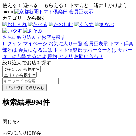
使える！ 遊べる！ もらえる！ トマカと一緒に出かけよう！
menu
会員証表示
カテゴリーから探す
さらに絞り込んでお店を探す
ログイン
マイページ
お気に入り一覧
会員証表示
トマト倶楽
部とは
会員になるには
トマト倶楽部サポーターとは
サポー
ターに加盟するには
規約
アプリ
お問い合わせ
絞り込んでお店を探す
上記の条件で絞り込む
検索結果
994
件
閉じる
×
お気に入りに保存