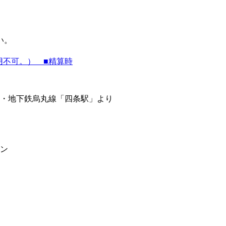
い。
用不可。） ■精算時
分・地下鉄烏丸線「四条駅」より
ン