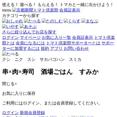
使える！ 遊べる！ もらえる！ トマカと一緒に出かけよう！
menu
会員証表示
カテゴリーから探す
さらに絞り込んでお店を探す
ログイン
マイページ
お気に入り一覧
会員証表示
トマト倶楽
部とは
会員になるには
トマト倶楽部サポーターとは
サポー
ターに加盟するには
規約
アプリ
お問い合わせ
クシ ニク スシ サカバゴハン スミカ
串×肉×寿司 酒場ごはん すみか
閉じる
×
お気に入りに保存
ご利用にはログイン、または会員登録してください。
ログイン
新規会員登録