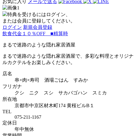
お気に入り
メールで送る
特典を受けるにはログイン、
または会員に登録してください。
ログイン
新規会員登録
飲食代金１０％OFF ■精算時
まるで迷路のような隠れ家居酒屋
まるで迷路のような隠れ家居酒屋で、多彩な料理とオリジナ
ルカクテルをお楽しみください。
店名
串×肉×寿司 酒場ごはん すみか
フリガナ
クシ ニク スシ サカバゴハン スミカ
所在地
京都市中京区材木町174 黄桜ビルB１
TEL
075-211-1167
定休日
年中無休
営業時間