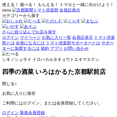
使える！ 遊べる！ もらえる！ トマカと一緒に出かけよう！
menu
会員証表示
カテゴリーから探す
さらに絞り込んでお店を探す
ログイン
マイページ
お気に入り一覧
会員証表示
トマト倶楽
部とは
会員になるには
トマト倶楽部サポーターとは
サポー
ターに加盟するには
規約
アプリ
お問い合わせ
シキノシュサイ イロハカルタキョウトエキマエテン
四季の酒菜 いろはかるた京都駅前店
閉じる
×
お気に入りに保存
ご利用にはログイン、または会員登録してください。
ログイン
新規会員登録