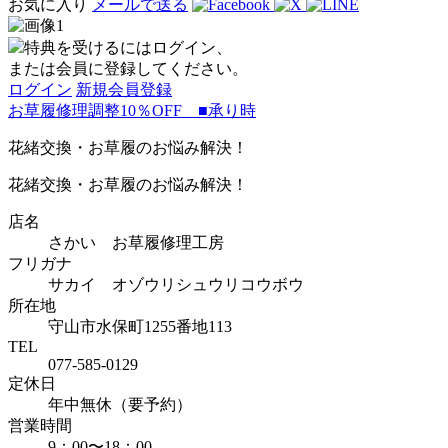
お気に入り
メールで送る
特典を受けるにはログイン、
または会員に登録してください。
ログイン
新規会員登録
お草履修理調整10％OFF ■承り時
花緒交換・お草履のお悩み解決！
花緒交換・お草履のお悩み解決！
店名
さかい お草履修理工房
フリガナ
サカイ オゾウリシュウリコウボウ
所在地
守山市水保町1255番地113
TEL
077-585-0129
定休日
年中無休（要予約）
営業時間
9：00〜18：00