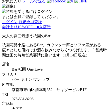
お気に入り
メールで送る
特典を受けるにはログイン、
または会員に登録してください。
ログイン
新規会員登録
会計より10％OFF ■入店時
大人の雰囲気漂う祇園のBar
祇園花見小路にあるBar。カウンター席とソファ席がある
広々とした店内でお酒を飲みながらくつろげます。※営業時
間は国の時短営業要請に従います（1月14日現在）
店名
Bar 祇園 One Love
フリガナ
バー ギオン ワン ラブ
所在地
京都市東山区清本町352 サキゾービルB1F
TEL
075-531-8205
定休日
不定期