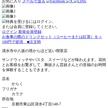
お気に入り
メールで送る
特典を受けるにはログイン、
または会員に登録してください。
ログイン
新規会員登録
お食事の際のドリンクセット（コーヒーまたは紅茶）を＋
100円で提供 ■注文時
清水寺や八坂の塔からほど近い喫茶店
サンドウィッチやパスタ、スイーツなどが味わえます。花街
とお客様をお繋ぎして、舞妓さん芸妓さんとの至福のお時間
を体験することもできます。
店名
からく
フリガナ
カラク
所在地
京都市東山区清水4丁目148-7