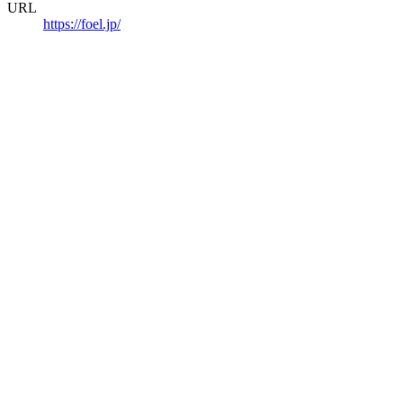
URL
https://foel.jp/