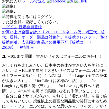
お気に入り
メールで送る
特典を受けるにはログイン、
または会員に登録してください。
ログイン
新規会員登録
お買い上げ金額合計より5％OFF ※ネーム代、補正代、袋
代、送料、オーダー製品は対象外。※提携クレジット、他の
提携割引、広告限定商品との併用不可【提携コード
26108】 ■精算時
2L〜10Lまで展開！大きいサイズはフォーエルにお任せ！
おしゃれを楽しみたい、日本中の身体が大きい人を笑顔にし
たい。２〜10Lまで展開！大きいサイズはフォーエルにお任
せ！フォーエル(four L)=４つのLは、「for Large（全ての身体
が大きい人）」、「for Life（お客様の生活）」、「for
Laugh（お客様の笑い声）」、「for Love（お客様への愛
情）」。４つのLを掲げて笑顔になるお手伝いをします。
「自分に合うサイズがない」を無くし「着たい服」を着て笑
ってもらいたい。想像以上の豊富な商品数で笑顔にするため
に・・・フォーエルでは、そんな思いから、サイズ、デザイ