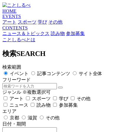
HOME
EVENTS
アート
スポーツ
学び
その他
CONTENTS
ニュース＆トピックス
読み物
参加募集
ことしるべとは
検索
SEARCH
検索範囲
イベント
記事コンテンツ
サイト全体
フリーワード
ジャンル
※複数選択可
アート
スポーツ
学び
その他
ニュース
読み物
参加募集
エリア
京都
滋賀
その他
日付・期間