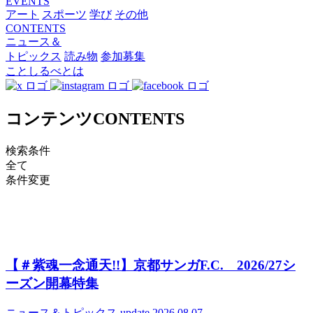
EVENTS
アート
スポーツ
学び
その他
CONTENTS
ニュース＆
トピックス
読み物
参加募集
ことしるべとは
コンテンツ
CONTENTS
検索条件
全て
条件変更
【＃紫魂一念通天!!】京都サンガF.C. 2026/27シ
ーズン開幕特集
ニュース＆トピックス
update 2026.08.07