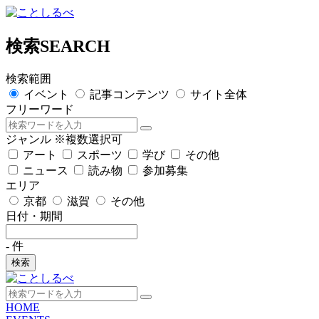
検索
SEARCH
検索範囲
イベント
記事コンテンツ
サイト全体
フリーワード
ジャンル
※複数選択可
アート
スポーツ
学び
その他
ニュース
読み物
参加募集
エリア
京都
滋賀
その他
日付・期間
-
件
検索
HOME