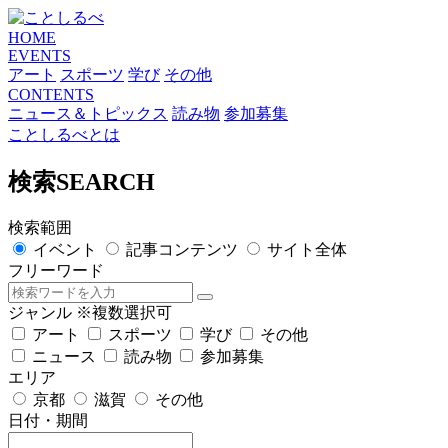
HOME
EVENTS
アート
スポーツ
学び
その他
CONTENTS
ニュース＆トピックス
読み物
参加募集
ことしるべとは
検索
SEARCH
検索範囲
イベント
記事コンテンツ
サイト全体
フリーワード
ジャンル
※複数選択可
アート
スポーツ
学び
その他
ニュース
読み物
参加募集
エリア
京都
滋賀
その他
日付・期間