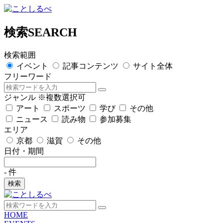
検索
SEARCH
検索範囲
イベント
記事コンテンツ
サイト全体
フリーワード
ジャンル
※複数選択可
アート
スポーツ
学び
その他
ニュース
読み物
参加募集
エリア
京都
滋賀
その他
日付・期間
-
件
検索
HOME