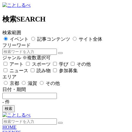
検索
SEARCH
検索範囲
イベント
記事コンテンツ
サイト全体
フリーワード
ジャンル
※複数選択可
アート
スポーツ
学び
その他
ニュース
読み物
参加募集
エリア
京都
滋賀
その他
日付・期間
-
件
検索
HOME