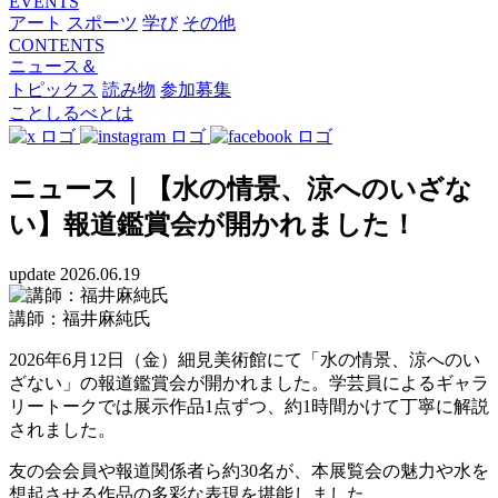
EVENTS
アート
スポーツ
学び
その他
CONTENTS
ニュース＆
トピックス
読み物
参加募集
ことしるべとは
ニュース｜【水の情景、涼へのいざな
い】報道鑑賞会が開かれました！
update 2026.06.19
講師：福井麻純氏
2026年6月12日（金）細見美術館にて「水の情景、涼へのい
ざない」の報道鑑賞会が開かれました。学芸員によるギャラ
リートークでは展示作品1点ずつ、約1時間かけて丁寧に解説
されました。
友の会会員や報道関係者ら約30名が、本展覧会の魅力や水を
想起させる作品の多彩な表現を堪能しました。