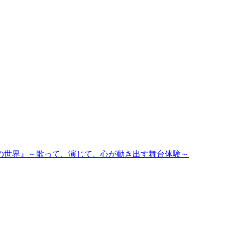
私の世界』～歌って、演じて、心が動き出す舞台体験～