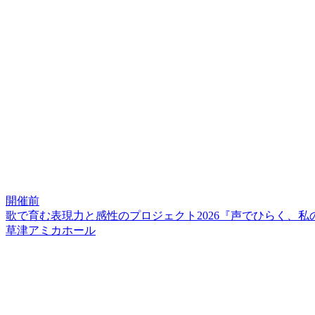
開催前
歌で育む表現力と感性のプロジェクト2026『声でひらく、
草津アミカホール