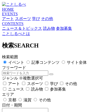
HOME
EVENTS
アート
スポーツ
学び
その他
CONTENTS
ニュース＆トピックス
読み物
参加募集
ことしるべとは
検索
SEARCH
検索範囲
イベント
記事コンテンツ
サイト全体
フリーワード
ジャンル
※複数選択可
アート
スポーツ
学び
その他
ニュース
読み物
参加募集
エリア
京都
滋賀
その他
日付・期間