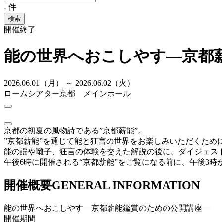
-
件
検索
開催終了
能の世界へおこしやす―京都
2026.06.01（月） ～ 2026.06.02（火）
ロームシアター京都 メインホール
京都の初夏の風物詩である”京都薪能”。
”京都薪能”を通じて能と狂言の世界をお楽しみいただくため
能の謡や囃子、狂言の体験を交えた解説の後に、ダイジェス
午後6時に開催される“京都薪能”をご覧になる前に、午後3
開催概要
GENERAL INFORMATION
能の世界へおこしやす―京都薪能鑑賞のための公開講座―
開催期間