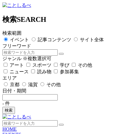
検索
SEARCH
検索範囲
イベント
記事コンテンツ
サイト全体
フリーワード
ジャンル
※複数選択可
アート
スポーツ
学び
その他
ニュース
読み物
参加募集
エリア
京都
滋賀
その他
日付・期間
-
件
検索
HOME