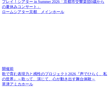
プレイ！シアター in Summer 2026「京都市交響楽団0歳から
の夏休みコンサート」
ロームシアター京都 メインホール
開催前
歌で育む表現力と感性のプロジェクト2026『声でひらく、私
の世界』～歌って、演じて、心が動き出す舞台体験～
草津アミカホール