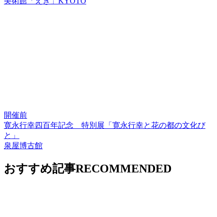
美術館「えき」KYOTO
開催前
寛永行幸四百年記念 特別展「寛永行幸と花の都の文化び
と」
泉屋博古館
おすすめ記事
RECOMMENDED