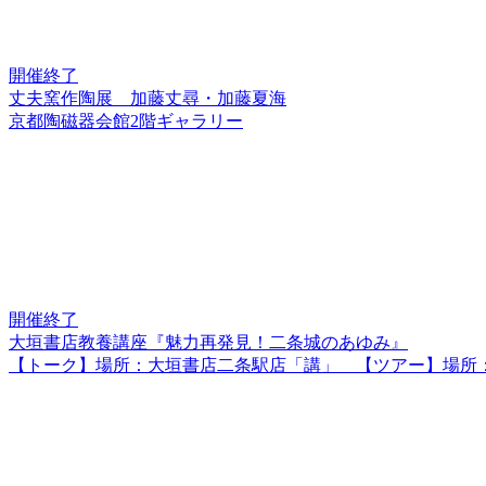
開催終了
丈夫窯作陶展 加藤丈尋・加藤夏海
京都陶磁器会館2階ギャラリー
開催終了
大垣書店教養講座『魅力再発見！二条城のあゆみ』
【トーク】場所：大垣書店二条駅店「講」 【ツアー】場所