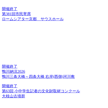
開催終了
第381回市民寄席
ロームシアター京都 サウスホール
開催終了
鴨川納涼2026
鴨川三条大橋～四条大橋 右岸(西側)河川敷
開催終了
第63回 小中学生記者の文化財取材コンクール
大枝山古墳群