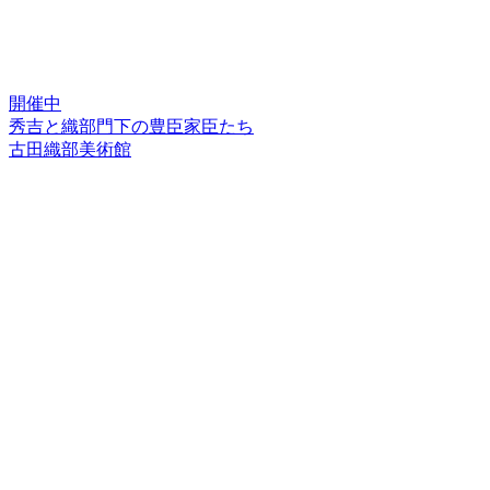
開催中
秀吉と織部門下の豊臣家臣たち
古田織部美術館