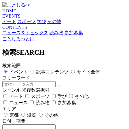
HOME
EVENTS
アート
スポーツ
学び
その他
CONTENTS
ニュース＆トピックス
読み物
参加募集
ことしるべとは
検索
SEARCH
検索範囲
イベント
記事コンテンツ
サイト全体
フリーワード
ジャンル
※複数選択可
アート
スポーツ
学び
その他
ニュース
読み物
参加募集
エリア
京都
滋賀
その他
日付・期間