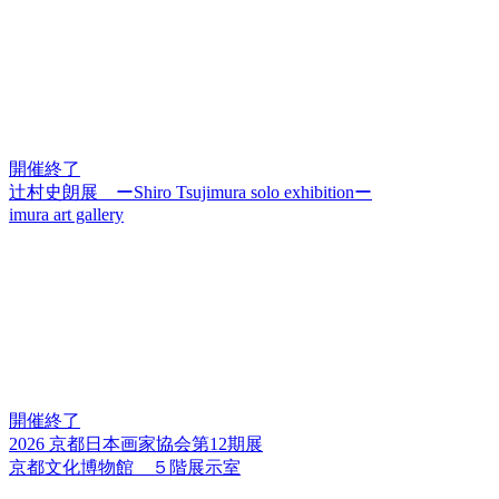
開催終了
辻村史朗展 ーShiro Tsujimura solo exhibitionー
imura art gallery
開催終了
2026 京都日本画家協会第12期展
京都文化博物館 ５階展示室