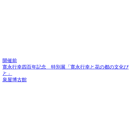
開催前
寛永行幸四百年記念 特別展「寛永行幸と花の都の文化び
と」
泉屋博古館