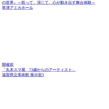
の世界』～歌って、演じて、心が動き出す舞台体験～
草津アミカホール
開催前
「丸木スマ展 73歳からのアーティスト」
滋賀県立美術館 展示室3