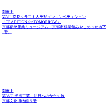
開催中
第3回 京都クラフト＆デザインコンペティション
「TRADITION for TOMORROW」
京都伝統産業ミュージアム（京都市勧業館みやこめっせ地下
1階）
開催中
第36回 光風工芸 明日へのかたち展
京都文化博物館５階