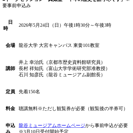
要事前申込み
日
2026年5月24日（日）午後1時30分～午後3時
時
会場
龍谷大学 大宮キャンパス 東黌101教室
井上 幸治氏（京都市歴史資料館研究員）
講師
長村 祥知氏（富山大学学術研究部准教授）
石川 知彦氏（龍谷ミュージアム副館長）
定員
先着150名
料金
聴講無料※ただし観覧券が必要（観覧後の半券可）
申込
龍谷ミュージアムホームページ
から事前申込が必要
み
※3月10日受付開始予定