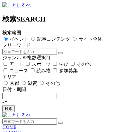
検索
SEARCH
検索範囲
イベント
記事コンテンツ
サイト全体
フリーワード
ジャンル
※複数選択可
アート
スポーツ
学び
その他
ニュース
読み物
参加募集
エリア
京都
滋賀
その他
日付・期間
-
件
検索
HOME