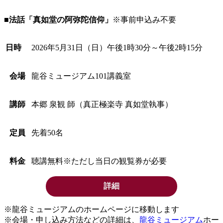
■法話「真如堂の阿弥陀信仰」
※事前申込み不要
日時
2026年5月31日（日）午後1時30分～午後2時15分
会場
龍谷ミュージアム101講義室
講師
本郷 泉観 師（真正極楽寺 真如堂執事）
定員
先着50名
料金
聴講無料※ただし当日の観覧券が必要
詳細
※龍谷ミュージアムのホームページに移動します
※会場・申し込み方法などの詳細は、
龍谷ミュージアム
ホー