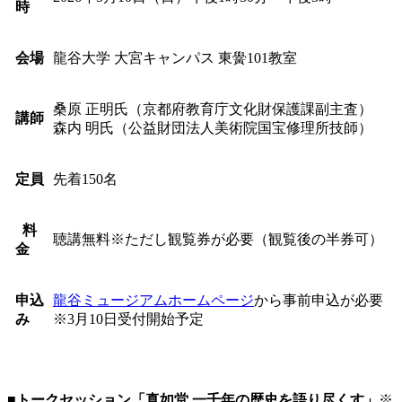
時
会場
龍谷大学 大宮キャンパス 東黌101教室
桑原 正明氏（京都府教育庁文化財保護課副主査）
講師
森内 明氏（公益財団法人美術院国宝修理所技師）
定員
先着150名
料
聴講無料※ただし観覧券が必要（観覧後の半券可）
金
申込
龍谷ミュージアムホームページ
から事前申込が必要
み
※3月10日受付開始予定
■トークセッション「真如堂 一千年の歴史を語り尽くす」
※