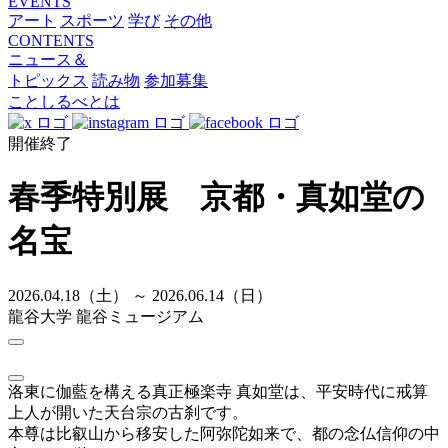
EVENTS
アート
スポーツ
学び
その他
CONTENTS
ニュース＆
トピックス
読み物
参加募集
ことしるべとは
開催終了
春季特別展 京都・真如堂の
名宝
2026.04.18（土） ～ 2026.06.14（日）
龍谷大学 龍谷ミュージアム
洛東に伽藍を構える真正極楽寺 真如堂は、平安時代に戒算
上人が開いた天台宗の古刹です。
本尊は比叡山から移安した阿弥陀如来で、都の念仏信仰の中