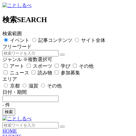
検索
SEARCH
検索範囲
イベント
記事コンテンツ
サイト全体
フリーワード
ジャンル
※複数選択可
アート
スポーツ
学び
その他
ニュース
読み物
参加募集
エリア
京都
滋賀
その他
日付・期間
-
件
検索
HOME