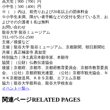
高大生｜900（700）円
小中生｜500（400）円
※（ ）内は、前売りおよび20名以上の団体料金
※小学生未満、障がい者手帳などの交付を受けている方、お
よびその介護者１名は無料
お問い合わせ
龍谷大学 龍谷ミュージアム
TEL=075-351-2500
主催／後援など
主催｜龍谷大学 龍谷ミュージアム、京都新聞、朝日新聞社
共催｜真正極楽寺 真如堂
特別協力｜浄土真宗本願寺派、本願寺
協賛｜（公財）仏教伝道協会
後援｜京都府、京都市、京都府教育委員会、京都市教育委員
会、（公社）京都府観光連盟、（公社）京都市観光協会、Ｎ
ＨＫ京都放送局、ＫＢＳ京都、エフエム京都
協力｜龍谷大学親和会、龍谷大学校友会
イベント一覧へ
関連ページ
RELATED PAGES