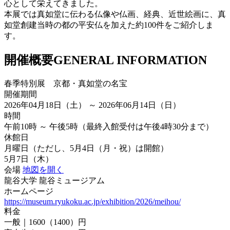
心として栄えてきました。
本展では真如堂に伝わる仏像や仏画、経典、近世絵画に、真
如堂創建当時の都の平安仏を加えた約100件をご紹介しま
す。
開催概要
GENERAL INFORMATION
春季特別展 京都・真如堂の名宝
開催期間
2026年04月18日（土） ～ 2026年06月14日（日）
時間
午前10時 ～ 午後5時（最終入館受付は午後4時30分まで）
休館日
月曜日（ただし、5月4日（月・祝）は開館）
5月7日（木）
会場
地図を開く
龍谷大学 龍谷ミュージアム
ホームページ
https://museum.ryukoku.ac.jp/exhibition/2026/meihou/
料金
一般｜1600（1400）円