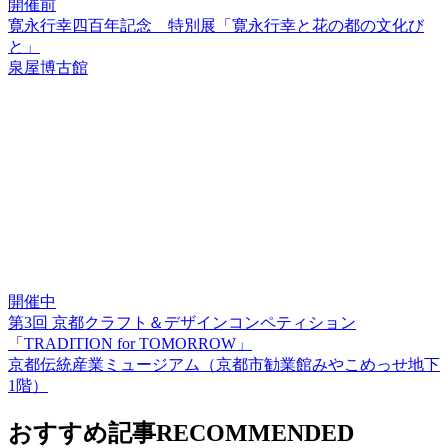
開催前
寛永行幸四百年記念 特別展「寛永行幸と花の都の文化び
と」
泉屋博古館
開催中
第3回 京都クラフト＆デザインコンペティション
「TRADITION for TOMORROW」
京都伝統産業ミュージアム（京都市勧業館みやこめっせ地下
1階）
おすすめ記事
RECOMMENDED