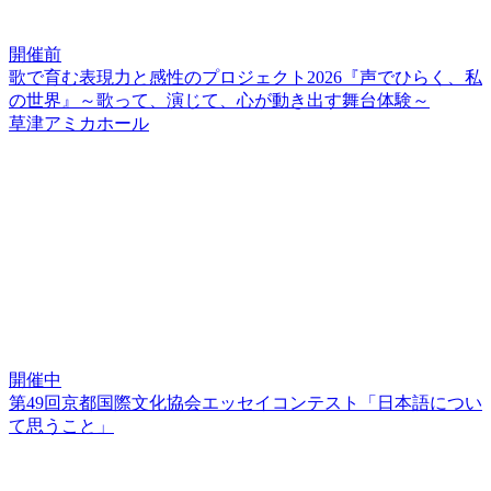
開催前
歌で育む表現力と感性のプロジェクト2026『声でひらく、私
の世界』～歌って、演じて、心が動き出す舞台体験～
草津アミカホール
開催中
第49回京都国際文化協会エッセイコンテスト「日本語につい
て思うこと」