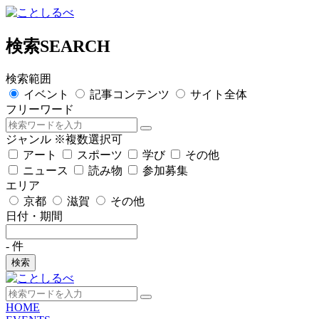
検索
SEARCH
検索範囲
イベント
記事コンテンツ
サイト全体
フリーワード
ジャンル
※複数選択可
アート
スポーツ
学び
その他
ニュース
読み物
参加募集
エリア
京都
滋賀
その他
日付・期間
-
件
検索
HOME