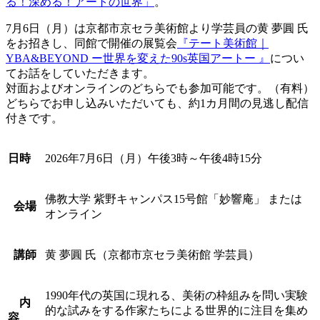
る！深める！アートの世界」
。
7月6日（月）は京都市京セラ美術館より学芸員の黄 夢圓 氏
をお招きし、同館で開催の展覧会
『
テート美術館｜
YBA&BEYOND ー世界を変えた90s英国アート
ー
』
につい
てお話をしていただきます。
対面およびオンラインのどちらでも参加可能です。（有料）
どちらでお申し込みいただいても、約1カ月間の見逃し配信
付きです。
日時
2026年7月6日（月）午後3時～午後4時15分
佛教大学 紫野キャンパス15号館「妙響庵」 または
会場
オンライン
講師
黄 夢圓 氏（京都市京セラ美術館 学芸員）
1990年代の英国に現れる、美術の枠組みを問い実験
内
的な試みをする作家たちによる世界的に注目を集め
容