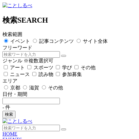
検索
SEARCH
検索範囲
イベント
記事コンテンツ
サイト全体
フリーワード
ジャンル
※複数選択可
アート
スポーツ
学び
その他
ニュース
読み物
参加募集
エリア
京都
滋賀
その他
日付・期間
-
件
検索
HOME