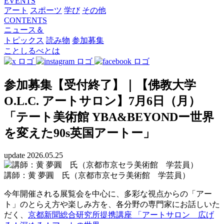
EVENTS
アート
スポーツ
学び
その他
CONTENTS
ニュース＆
トピックス
読み物
参加募集
ことしるべとは
参加募集【受付終了】｜【佛教大学
O.L.C. アートサロン】7月6日（月）
「テート美術館 YBA&BEYONDー世界
を変えた90s英国アートー」
update 2026.05.25
講師：黄 夢圓 氏（京都市京セラ美術館 学芸員）
今年開催される展覧会を中心に、多彩な視点からの「アー
ト」のとらえ方や楽しみ方を、各分野の専門家にお話しいた
だく、
京都新聞総合研究所提携講座 「アートサロン 広げ