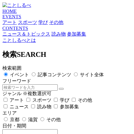
HOME
EVENTS
アート
スポーツ
学び
その他
CONTENTS
ニュース＆トピックス
読み物
参加募集
ことしるべとは
検索
SEARCH
検索範囲
イベント
記事コンテンツ
サイト全体
フリーワード
ジャンル
※複数選択可
アート
スポーツ
学び
その他
ニュース
読み物
参加募集
エリア
京都
滋賀
その他
日付・期間