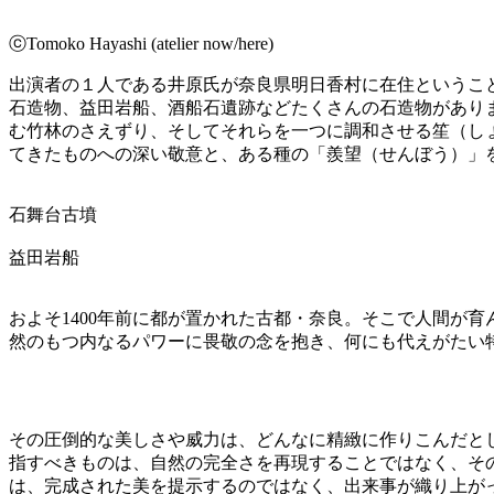
ⓒTomoko Hayashi (atelier now/here)
出演者の１人である井原氏が奈良県明日香村に在住ということ
石造物、益田岩船、酒船石遺跡などたくさんの石造物があり
む竹林のさえずり、そしてそれらを一つに調和させる笙（し
てきたものへの深い敬意と、ある種の「羨望（せんぼう）」
石舞台古墳
益田岩船
およそ1400年前に都が置かれた古都・奈良。そこで人間が
然のもつ内なるパワーに畏敬の念を抱き、何にも代えがたい
その圧倒的な美しさや威力は、どんなに精緻に作りこんだと
指すべきものは、自然の完全さを再現することではなく、そ
は、完成された美を提示するのではなく、出来事が織り上が