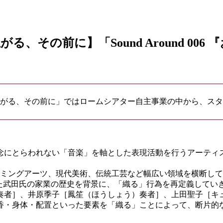
その前に】「Sound Around 00
がる、その前に」ではロームシアター自主事業の中から、スタ
観念にとらわれない「音楽」を軸とした表現活動を行うアーティス
ーミングアーツ、現代美術、伝統工芸など幅広い領域を横断し
かった武田氏の家業の歴史を背景に、「織る」行為を再定義してい
奏者］、井原季子［鳳笙（ほうしょう）奏者］、上田聖子［キ
香・身体・配置といった要素を「織る」ことによって、断片的