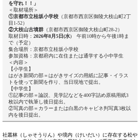
を守れ！！」
＜取材場所＞
①京都市立桂坂小学校
（京都市西京区御陵大枝山町2丁
目1-52）
②大枝山古墳群
（京都市西京区御陵大枝山町28-2）
取材日時：
2026年8月5日(水
) 午前10時から午後1時ま
で（予定）
集合場所：京都市立桂坂小学校
参加資格：京都府内に在住または通学する小中学生
＜内容＞
【小学生】
はがき新聞の部＝はがきサイズの用紙に記事・イラス
トを使って新聞を作り、当日現地で提出。
【中学生】
①記事の部＝論説、見学記などを400字詰め原稿用紙3
枚以内で執筆し後日提出。
②写真の部＝カラーまたは白黒のキャビネ判写真3枚以
内を後日提出。
社叢林（しゃそうりん）や境内（けいだい）に存在する松や