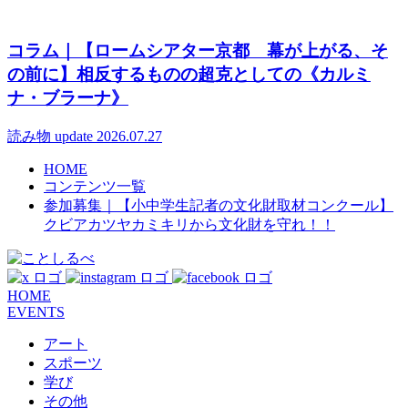
コラム｜【ロームシアター京都 幕が上がる、そ
の前に】相反するものの超克としての《カルミ
ナ・ブラーナ》
読み物
update 2026.07.27
HOME
コンテンツ一覧
参加募集｜【小中学生記者の文化財取材コンクール】
クビアカツヤカミキリから文化財を守れ！！
HOME
EVENTS
アート
スポーツ
学び
その他