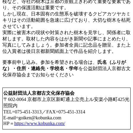
桜など、寺社の樹木は京都の景観上きわめて重要な要素であ
り、その保護活動は重要です。
しかし現在、日本固有の生態系を破壊するクビアカツヤカミ
キリはその活動範囲を急速に広げており、大切な樹木を枯死
させています。
実際に被害木の現状や対策された樹木を見学し、関係者に取
材します。取材した内容をはがき新聞や記事にまとめたり、
写真にしてみましょう。参加者全員に記念品を贈呈、また上
位入賞者は後日京都新聞紙面上で作品を紹介します。
要事前申し込み。参加を希望される場合は、
⽒名（ふりが
な）・住所・連絡先・学校名・学年
を公益財団法人京都古文
化保存協会までお知らせください
公益財団法人京都古文化保存協会
〒602-0064 京都市上京区新町通上立売上ル安楽小路町425光
照院内
TEL=075-451-3313／FAX=075-451-3314
E-mail=goiken@kobunka.com
HP＝
https://www.kobunka.com/