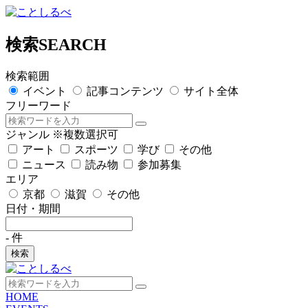
検索
SEARCH
検索範囲
イベント
記事コンテンツ
サイト全体
フリーワード
ジャンル
※複数選択可
アート
スポーツ
学び
その他
ニュース
読み物
参加募集
エリア
京都
滋賀
その他
日付・期間
-
件
検索
HOME