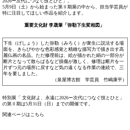
2026ー次代につなぐ技とひと」。
5月9日（土）から始まった第Ⅱ期展の中から、担当学芸員が
特に注目してほしい作品を紹介します。
重要文化財 李晟筆「弥勒下生変相図」
下生（げしょう）した弥勒（みろく）が衆生に説法する場
面を、きらびやかな色彩感覚と精緻な描写力で描き出す高
麗仏画の名品。ただ修理前は、絵が描かれた絹の一部分が
断片となって散らばるなど損傷が激しく、修理は断片を一
片ずつ元の場所に戻すなど気の遠くなる作業の連続で、三
年を要しました。
（泉屋博古館 学芸員 竹嶋康平）
特別展「 文化財よ、永遠に2026ー次代につなぐ技とひと」
の第Ⅱ期は5月31日（日）までの開催です。
関連ページはこちら