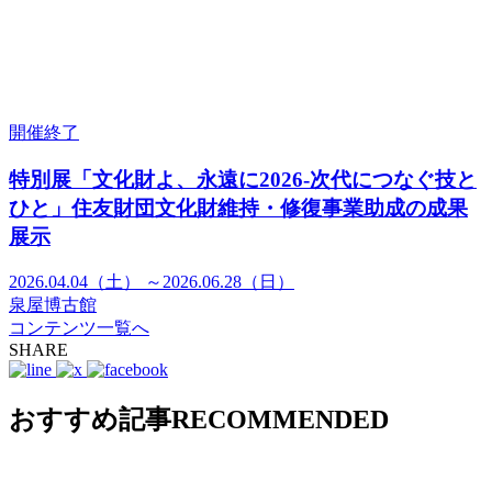
開催終了
特別展「文化財よ、永遠に2026-次代につなぐ技と
ひと」住友財団文化財維持・修復事業助成の成果
展示
2026.04.04（土） ～2026.06.28（日）
泉屋博古館
コンテンツ一覧へ
SHARE
おすすめ記事
RECOMMENDED