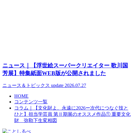
ニュース｜【浮世絵スーパークリエイター 歌川国
芳展】特集紙面WEB版が公開されました
ニュース＆トピックス
update 2026.07.27
HOME
コンテンツ一覧
コラム｜【文化財よ、永遠に2026ー次代につなぐ技と
ひと】担当学芸員 第Ⅱ期展のオススメ作品① 重要文化
財 弥勒下生変相図