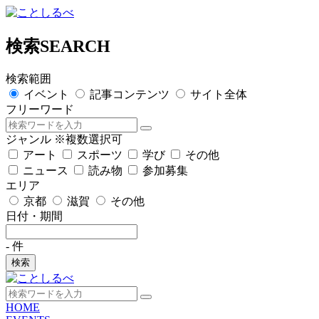
検索
SEARCH
検索範囲
イベント
記事コンテンツ
サイト全体
フリーワード
ジャンル
※複数選択可
アート
スポーツ
学び
その他
ニュース
読み物
参加募集
エリア
京都
滋賀
その他
日付・期間
-
件
検索
HOME