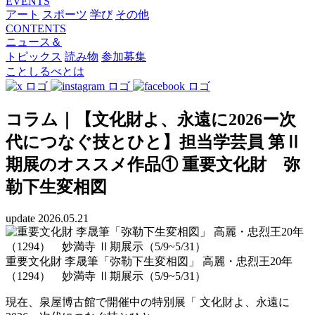
EVENTS
アート
スポーツ
学び
その他
CONTENTS
ニュース＆
トピックス
読み物
参加募集
ことしるべとは
コラム｜【文化財よ、永遠に2026ー次
代につなぐ技とひと】担当学芸員 第Ⅱ
期展のオススメ作品① 重要文化財 弥
勒下生変相図
update 2026.05.21
重要文化財 李晟筆「弥勒下生変相図」 高麗・忠烈王20年
（1294） 妙満寺 Ⅱ期展示（5/9~5/31）
現在、泉屋博古館で開催中の特別展「 文化財よ、永遠に