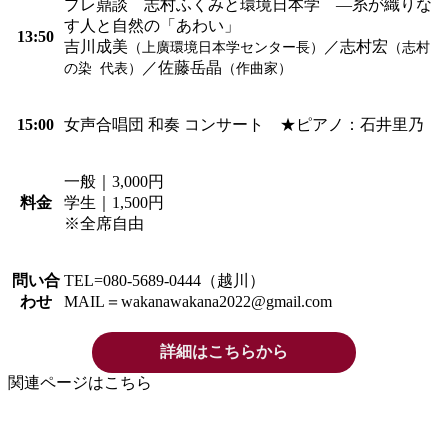
プレ鼎談 志村ふくみと環境日本学 ―糸が織りな
す人と自然の「あわい」
13:50
吉川成美
／志村宏
（上廣環境日本学センター長）
（志村
／佐藤岳晶
の染 代表）
（作曲家）
15:00
女声合唱団 和奏 コンサート ★ピアノ：石井里乃
一般｜3,000円
料金
学生｜1,500円
※全席自由
問い合
TEL=080-5689-0444（越川）
わせ
MAIL＝wakanawakana2022@gmail.com
詳細はこちらから
関連ページはこちら