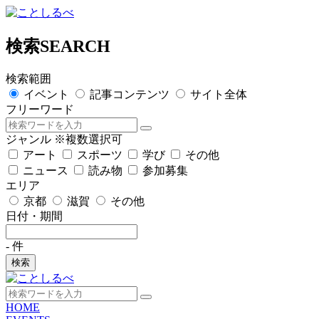
検索
SEARCH
検索範囲
イベント
記事コンテンツ
サイト全体
フリーワード
ジャンル
※複数選択可
アート
スポーツ
学び
その他
ニュース
読み物
参加募集
エリア
京都
滋賀
その他
日付・期間
-
件
検索
HOME