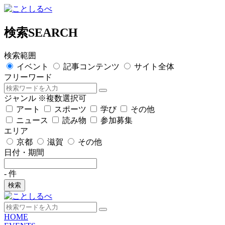
検索
SEARCH
検索範囲
イベント
記事コンテンツ
サイト全体
フリーワード
ジャンル
※複数選択可
アート
スポーツ
学び
その他
ニュース
読み物
参加募集
エリア
京都
滋賀
その他
日付・期間
-
件
検索
HOME