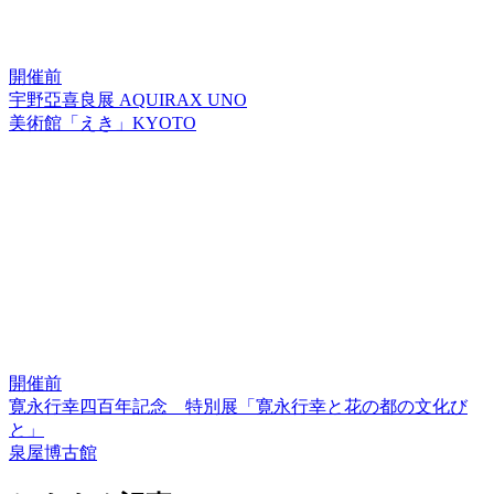
開催前
宇野亞喜良展 AQUIRAX UNO
美術館「えき」KYOTO
開催前
寛永行幸四百年記念 特別展「寛永行幸と花の都の文化び
と」
泉屋博古館