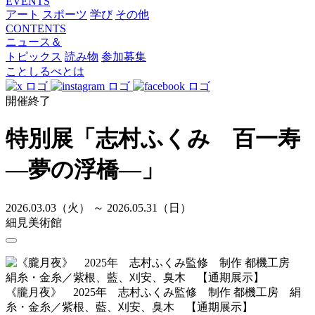
EVENTS
アート
スポーツ
学び
その他
CONTENTS
ニュース＆
トピックス
読み物
参加募集
ことしるべとは
開催終了
特別展「志村ふくみ 百一寿
―夢の浮橋―」
2026.03.03（火） ～ 2026.05.31（日）
細見美術館
《朧月夜》 2025年 志村ふくみ監修 制作 都機工房 絹
糸・金糸／紫根、藍、刈安、臭木 【通期展示】