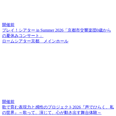
開催前
プレイ！シアター in Summer 2026「京都市交響楽団0歳から
の夏休みコンサート」
ロームシアター京都 メインホール
開催前
歌で育む表現力と感性のプロジェクト2026『声でひらく、私
の世界』～歌って、演じて、心が動き出す舞台体験～