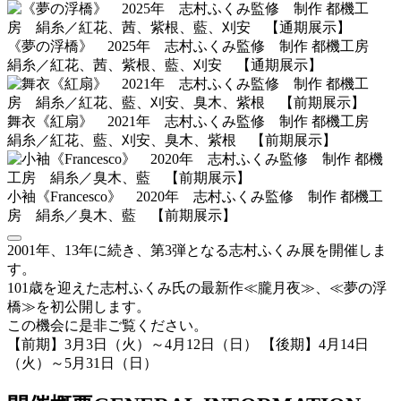
《夢の浮橋》 2025年 志村ふくみ監修 制作 都機工房
絹糸／紅花、茜、紫根、藍、刈安 【通期展示】
舞衣《紅扇》 2021年 志村ふくみ監修 制作 都機工房
絹糸／紅花、藍、刈安、臭木、紫根 【前期展示】
小袖《Francesco》 2020年 志村ふくみ監修 制作 都機工
房 絹糸／臭木、藍 【前期展示】
2001年、13年に続き、第3弾となる志村ふくみ展を開催しま
す。
101歳を迎えた志村ふくみ氏の最新作≪朧月夜≫、≪夢の浮
橋≫を初公開します。
この機会に是非ご覧ください。
【前期】3月3日（火）～4月12日（日） 【後期】4月14日
（火）～5月31日（日）