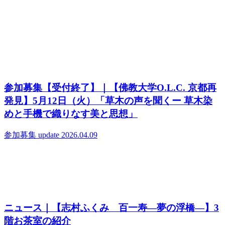
参加募集【受付終了】｜【佛教大学O.L.C. 京都再
発見】5月12日（火）「草木の声を聞くー 草木染
めと手機で織りなす美と思想」
参加募集
update 2026.04.09
ニュース｜【志村ふくみ 百一寿―夢の浮橋―】3
階お茶室の紹介