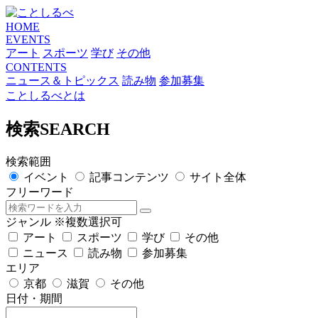
HOME
EVENTS
アート
スポーツ
学び
その他
CONTENTS
ニュース＆トピックス
読み物
参加募集
ことしるべとは
検索
SEARCH
検索範囲
イベント
記事コンテンツ
サイト全体
フリーワード
ジャンル
※複数選択可
アート
スポーツ
学び
その他
ニュース
読み物
参加募集
エリア
京都
滋賀
その他
日付・期間