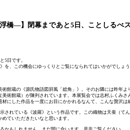
浮橋―】閉幕まであと5日、ことしるべ
と5日です。
橋》を、この機会にゆっくりとご覧になられてはいかがでしょ
美術館蔵の《源氏物語図屛風「総角」》。そのお隣には昨年よ
立美術館蔵）が陳列されています。本展覧会では志村ふくみさ
題材にした作品を一度にお目にかかれるなんて、こんな贅沢は
展示されている《波羅》という作品です。この織物は天蚕（て
かめていただきたいなと思います。
けるかもしれません。まだ間に合います。是非ご覧ください。