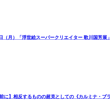
17日（月）「浮世絵スーパークリエイター 歌川国芳展
前に】相反するものの超克としての《カルミナ・ブ