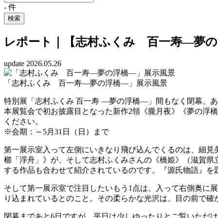
-
件
検索
レポート｜【志村ふくみ 百一寿―夢の
update 2026.05.26
「志村ふくみ 百一寿―夢の浮橋―」展示風景
特別展「志村ふくみ 百一寿 ―夢の浮橋―」間もなく閉幕、あ
本展覧会で初お披露目となった新作2領《朧月夜》《夢の浮
ください。
※会期：～5月31日（日）まで
第一展示室入って左側にいきなり飛び込んでくるのは、細見
櫛「浮舟」》が、そして志村ふくみさんの《橋姫》（滋賀県
する作品も合わせて紹介されているのです。『源氏物語』を
そして第一展示室で注目したいもう1点は、入って右側奥に
り込まれているとのこと。その柔らかな光沢は、目の前で確
閉幕まであと6日ですが、平日は少しゆったりとご覧いただ