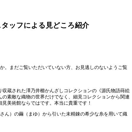
スタッフによる見どころ紹介
うか。まだご覧いただいていない方、お見逃しのないようご覧
り収蔵された澤乃井櫛かんざしコレクションの《源氏物語蒔絵
んの素敵な織物の世界だけでなく、細見コレクションから関連
細見美術館ならではです。本当に貴重です！
んさん）の繭（まゆ）から引いた未精錬の希少な糸を用いて織