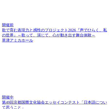
開催前
歌で育む表現力と感性のプロジェクト2026『声でひらく、私
の世界』～歌って、演じて、心が動き出す舞台体験～
草津アミカホール
開催中
第49回京都国際文化協会エッセイコンテスト「日本語につい
て思うこと」