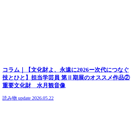
コラム｜【文化財よ、永遠に2026ー次代につなぐ
技とひと】担当学芸員 第Ⅱ期展のオススメ作品②
重要文化財 水月観音像
読み物
update 2026.05.22