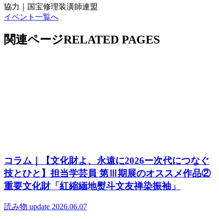
協力｜国宝修理装潢師連盟
イベント一覧へ
関連ページ
RELATED PAGES
コラム｜【文化財よ、永遠に2026ー次代につなぐ
技とひと】担当学芸員 第Ⅲ期展のオススメ作品②
重要文化財「紅縮緬地熨斗文友禅染振袖」
読み物
update 2026.06.07