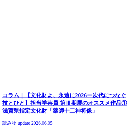
コラム｜【文化財よ、永遠に2026ー次代につなぐ
技とひと】担当学芸員 第Ⅲ期展のオススメ作品①
滋賀県指定文化財「薬師十二神将像」
読み物
update 2026.06.05