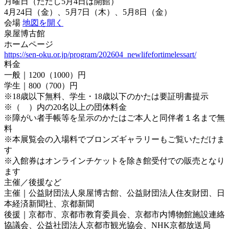
月曜日（ただし5月4日は開館）
4月24日（金）、5月7日（木）、5月8日（金）
会場
地図を開く
泉屋博古館
ホームページ
https://sen-oku.or.jp/program/202604_newlifefortimelessart/
料金
一般｜1200（1000）円
学生｜800（700）円
※18歳以下無料、学生・18歳以下のかたは要証明書提示
※（ ）内の20名以上の団体料金
※障がい者手帳等を呈示のかたはご本人と同伴者１名まで無
料
※本展覧会の入場料でブロンズギャラリーもご覧いただけま
す
※入館券はオンラインチケットを除き館受付での販売となり
ます
主催／後援など
主催｜公益財団法人泉屋博古館、公益財団法人住友財団、日
本経済新聞社、京都新聞
後援｜京都市、京都市教育委員会、京都市内博物館施設連絡
協議会、公益社団法人京都市観光協会、NHK京都放送局