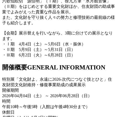
六歌仙絵切 源信明」（Ⅰ期）、徐九方筆「水月観音像」
（Ⅱ期）をはじめとする重要文化財ほか、住友財団の助成事
業でよみがえった貴重な作品を展示。
また、文化財を守り抜く人々の努力と修理技術の最前線の様
子も紹介します。
【会期】展示替えを行いながら、3期に分けての展示となり
ます。
・Ⅰ期 4月4日（土）～5月6日（水・振休）
・Ⅱ期 5月9日（土）～5月31日（日）
・Ⅲ期 6月2日（火）～6月28日（日）
開催概要
GENERAL INFORMATION
特別展「文化財よ、永遠に2026-次代につなぐ技とひと」住
友財団文化財維持・修復事業助成の成果展示
開催期間
2026年04月04日（土） ～ 2026年06月28日（日）
時間
午前10時～午後5時（入館は午後4時30分まで）
休館日