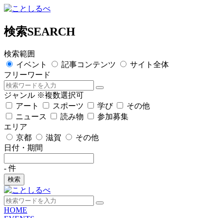
検索
SEARCH
検索範囲
イベント
記事コンテンツ
サイト全体
フリーワード
ジャンル
※複数選択可
アート
スポーツ
学び
その他
ニュース
読み物
参加募集
エリア
京都
滋賀
その他
日付・期間
-
件
検索
HOME