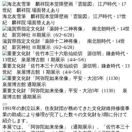
海北友雪筆 麟祥院本堂障壁画「雲龍図」 江戸時代・17世
紀 麟祥院 場面替えあり
滋賀県指定文化財「薬師十二神将像」 南北朝時代・14世
紀 新宮神社 Ⅲ期展示（6/2~6/28）
重要文化財「佐竹本三十六歌仙絵切 源信明」鎌倉時代・13
世紀 泉屋博古館 Ⅰ期展示（4/4~5/6）
重要文化財「阿弥陀如来坐像」平安・大治5年（1130） 泉
屋博古館 通期展示
1991年の創立以来、住友財団が務めてきた文化財維持修復事
業の助成により修理が完了した数々の文化財を3期に分けて
紹介します。
本展では、「阿弥陀如来坐像」（通期展示）、「佐竹本三十