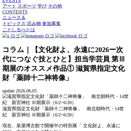
EVENTS
アート
スポーツ
学び
その他
CONTENTS
ニュース＆
トピックス
読み物
参加募集
ことしるべとは
コラム｜【文化財よ、永遠に2026ー次
代につなぐ技とひと】担当学芸員 第Ⅲ
期展のオススメ作品① 滋賀県指定文化
財「薬師十二神将像」
update 2026.06.05
滋賀県指定文化財「薬師十二神将像」 南北朝時代・14世
紀 新宮神社 Ⅲ期展示（6/2~6/28）
現在、泉屋博古館で開催中の特別展「 文化財よ、永遠に