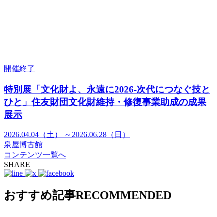
開催終了
特別展「文化財よ、永遠に2026-次代につなぐ技と
ひと」住友財団文化財維持・修復事業助成の成果
展示
2026.04.04（土） ～2026.06.28（日）
泉屋博古館
コンテンツ一覧へ
SHARE
おすすめ記事
RECOMMENDED