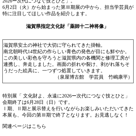
2026ー次代につなぐ技とひと」。
6月2日（火）から始まった第Ⅲ期展の中から、担当学芸員が
特に注目してほしい作品を紹介します。
滋賀県指定文化財「薬師十二神将像」
滋賀県安土の神社で大切に守られてきた掛軸。
南北朝時代14世紀の作らしい青色の発色が目にも鮮やか。
この美しい彩色を守ろうと滋賀県内の各機関と修理工房が
連携し、奔走しました。画面の折れや裂け、剥がれ落ちそ
うだった絵具に、一つずつ処置していきます。
（泉屋博古館 学芸員 竹嶋康平）
特別展「 文化財よ、永遠に2026ー次代につなぐ技とひと」
会期終了は6月28日（日）です。
Ⅰ期、Ⅱ期と展示替えを行いながらお楽しみいただいてきた
本展も、今回の第Ⅲ期で終了となります。お見逃しなく！
関連ページはこちら