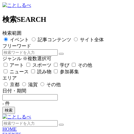
検索
SEARCH
検索範囲
イベント
記事コンテンツ
サイト全体
フリーワード
ジャンル
※複数選択可
アート
スポーツ
学び
その他
ニュース
読み物
参加募集
エリア
京都
滋賀
その他
日付・期間
-
件
検索
HOME