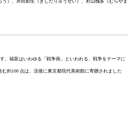
ろう）、岸田劉生（きしだりゅうせい）、村山槐多（むらやま
す。福富はいわゆる「戦争画」といわれる、戦争をテーマに
約100 点は、没後に東京都現代美術館に寄贈されました