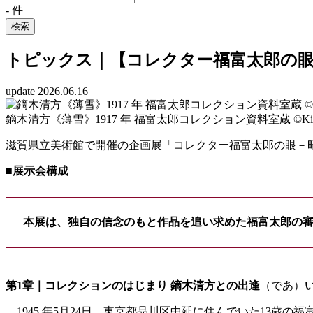
-
件
検索
トピックス｜【コレクター福富太郎の眼
update 2026.06.16
鏑木清方《薄雪》1917 年 福富太郎コレクション資料室蔵 ©Kiyoo Nem
滋賀県立美術館で開催の企画展「コレクター福富太郎の眼－
■展示会構成
本展は、独自の信念のもと作品を追い求めた福富太郎の
第1章｜コレクションのはじまり 鏑木清方との出逢
（であ）
1945 年5月24日、東京都品川区中延に住んでいた13