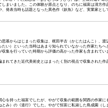
てしまいました。この体験が原点となり、のちに福富は清方作
や、発表当時も話題となった異色作《妖魚》など、実業家とし
の思慕からはじまった収集は、梶田半古（かじたはんこ）、渡
ったい）といった当時はあまり知られていなかった作家たちへ
が収集を行っていた時期から評価の高かった作家も含まれてい
編まれてきた近代美術史とはまったく別の視点で収集された作
関心を持った福富でしたが、やがて収集の範囲を関西の作家に
ねとみ）の《道行》でした。やがて恒富に私淑した島成園（し