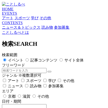
HOME
EVENTS
アート
スポーツ
学び
その他
CONTENTS
ニュース＆トピックス
読み物
参加募集
ことしるべとは
検索
SEARCH
検索範囲
イベント
記事コンテンツ
サイト全体
フリーワード
ジャンル
※複数選択可
アート
スポーツ
学び
その他
ニュース
読み物
参加募集
エリア
京都
滋賀
その他
日付・期間