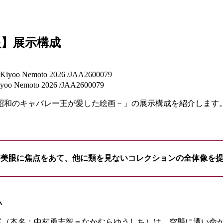
】展示構成
oto 2026 /JAA2600079
昭和のキャバレー王が愛した絵画－」の展示構成を紹介します
審美眼に焦点をあて、他に類を見ないコレクションの全体像を
い
歳の福富（本名：中村勇志智＝なかむらゆうしち）は、空襲に遭い