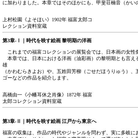
に加わりました。本章ではそのほかにも、甲斐荘楠音（かい
上村松園《よそほい》1902年 福富太郎コ
レクション資料室蔵
第3章-Ⅰ｜時代を映す絵画 黎明期の洋画
これまでの福富コレクションの展覧会では、日本画の女性像
本章では、日本における洋画（油彩画）の黎明期とも言える
雄
（かわむらきよお）や、五姓田芳柳（ごせだほうりゅう）、
ゴーなどの作品を紹介します。
高橋由一《小幡耳休之肖像》1872年 福富
太郎コレクション資料室蔵
第3章-Ⅱ｜時代を映す絵画 江戸から東京へ
福富の収集は、作品の時代やジャンルを問わず、実に多岐に