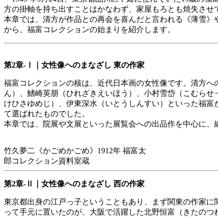
方の掛軸を持ち出すことはかなわず、家屋もろとも焼失させ
本章では、清方が作品との再会を喜んだと言われる《薄雪》
から、福富コレクションの始まりを紹介します。
第2章-Ⅰ｜女性像へのまなざし 東の作家
福富コレクションの核は、近代日本画の女性像です。清方へ
ん）、鰭崎英朋（ひれざきえいほう）、小村雪岱（こむらせ
けひさゆめじ）、伊東深水（いとうしんすい）といった福富
て選ばれたものでした。
本章では、院展や文展といった展覧会への出品作を中心に、
竹久夢二《かごめかごめ》1912年 福富太
郎コレクション資料室蔵
第2章-Ⅱ｜女性像へのまなざし 西の作家
東京都出身の江戸っ子ということもあり、まず関東の作家に
って手元に置いたのが、大阪で活躍した北野恒富（きたのつ