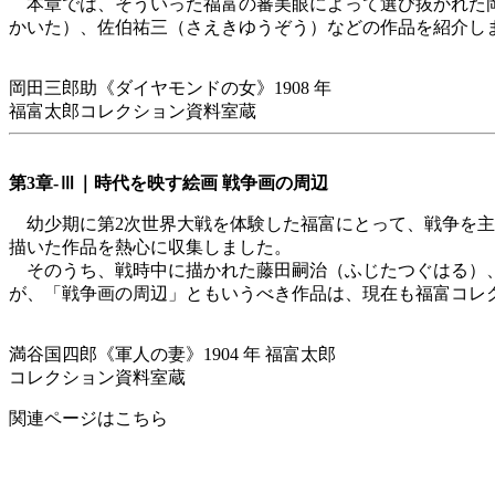
本章では、そういった福富の審美眼によって選び抜かれた岡
かいた）、佐伯祐三（さえきゆうぞう）などの作品を紹介し
岡田三郎助《ダイヤモンドの女》1908 年
福富太郎コレクション資料室蔵
第3章-Ⅲ｜時代を映す絵画 戦争画の周辺
幼少期に第2次世界大戦を体験した福富にとって、戦争を主
描いた作品を熱心に収集しました。
そのうち、戦時中に描かれた藤田嗣治（ふじたつぐはる）、
が、「戦争画の周辺」ともいうべき作品は、現在も福富コレ
満谷国四郎《軍人の妻》1904 年 福富太郎
コレクション資料室蔵
関連ページはこちら