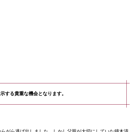
。
提示する貴重な機会となります。
命からがら逃げ出しました。しかし父親が大切にしていた鏑木清