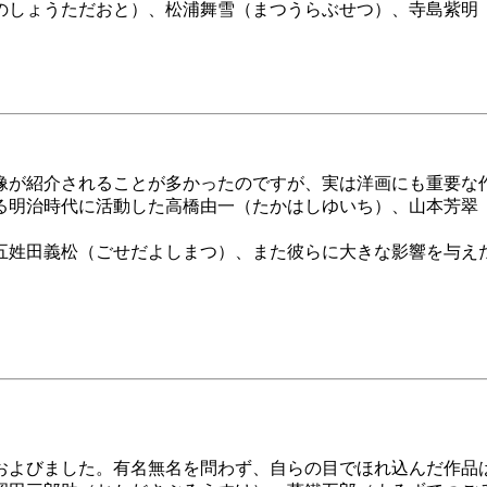
のしょうただおと）、松浦舞雪（まつうらぶせつ）、寺島紫明
が紹介されることが多かったのですが、実は洋画にも重要な
明治時代に活動した高橋由一（たかはしゆいち）、山本芳翠
五姓田義松（ごせだよしまつ）、また彼らに大きな影響を与え
およびました。有名無名を問わず、自らの目でほれ込んだ作品