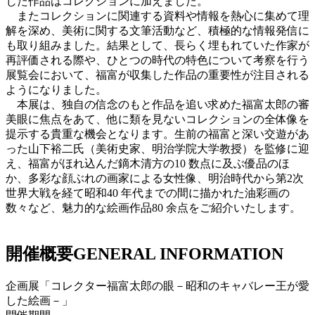
じた作品はコレクションに加えました。
またコレクションに関連する資料や情報を熱心に集めて理
解を深め、美術に関する文筆活動など、積極的な情報発信に
も取り組みました。結果として、長らく埋もれていた作家が
再評価される際や、ひとつの時代の特色について考察を行う
展覧会において、福富が収集した作品の重要性が注目される
ようになりました。
本展は、独自の信念のもと作品を追い求めた福富太郎の審
美眼に焦点をあて、他に類を見ないコレクションの全体像を
提示する貴重な機会となります。生前の福富と深い交遊があ
った山下裕二氏（美術史家、明治学院大学教授）を監修に迎
え、福富がほれ込んだ鏑木清方の10 数点に及ぶ優品のほ
か、多彩な顔ぶれの画家による女性像、明治時代から第2次
世界大戦を経て昭和40 年代までの間に描かれた油彩画の
数々など、魅力的な絵画作品80 余点をご紹介いたします。
開催概要
GENERAL INFORMATION
企画展「コレクター福富太郎の眼－昭和のキャバレー王が愛
した絵画－」