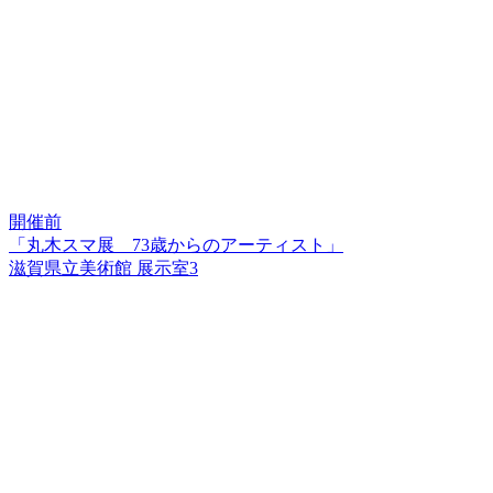
開催前
「丸木スマ展 73歳からのアーティスト」
滋賀県立美術館 展示室3