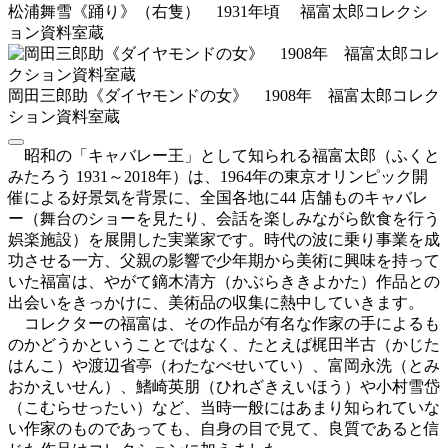
松浦舞雪《踊り》（右隻） 1931年頃 福富太郎コレクシ
ョン資料室蔵
岡田三郎助《ダイヤモンドの女》 1908年 福富太郎コレク
ション資料室蔵
昭和の「キャバレー王」として知られる福富太郎（ふくと
みたろう 1931～2018年）は、1964年の東京オリンピック開
催による好景気を背景に、全国各地に44 店舗ものキャバレ
ー（舞台のショーを見たり、会話を楽しみながら飲食を行う
娯楽施設）を展開した実業家です。時代の波に乗り事業を成
功させる一方、父親の影響で少年期から美術に興味を持って
いた福富は、やがて鏑木清方（かぶらききよかた）作品との
出会いをきっかけに、美術品の収集に熱中していきます。
コレクターの福富は、その作品が有名な作家の手によるも
のかどうかということではなく、たとえば梶田半古（かじた
はんこ）や渡辺省亭（わたなべせいてい）、富岡永洗（とみ
おかえいせん）、鰭崎英朋（ひれざきえいほう）や小村雪岱
（こむらせったい）など、当時一般にはあまり知られていな
い作家のものであっても、自身の目で見て、良質であると信