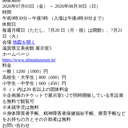
開催期間
2026年07月03日（金） ～ 2026年08月30日（日）
時間
午前9時30分～午後5時 （入場は午後4時30分まで）
休館日
毎週月曜日（ただし、7月20 日（月・祝）は開館）、7月21
日（火）
会場
地図を開く
滋賀県立美術館 展示室3
ホームページ
https://www.shigamuseum.jp/
料金
一般｜1200（1000）円
高校生・大学生｜800（600）円
小学生・中学生｜600（450）円
※（ ）内は20 名以上の団体料金
※企画展のチケットで展示室1･2で同時開催している常設展
も無料で観覧可
※未就学児は無料
※身体障害者手帳、精神障害者保健福祉手帳、療育手帳など
をお持ちの方とその介助者は無料
お問い合わせ