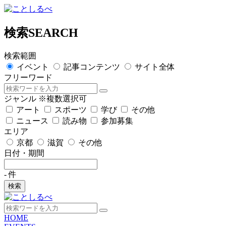
検索
SEARCH
検索範囲
イベント
記事コンテンツ
サイト全体
フリーワード
ジャンル
※複数選択可
アート
スポーツ
学び
その他
ニュース
読み物
参加募集
エリア
京都
滋賀
その他
日付・期間
-
件
検索
HOME