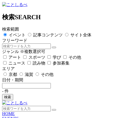
検索
SEARCH
検索範囲
イベント
記事コンテンツ
サイト全体
フリーワード
ジャンル
※複数選択可
アート
スポーツ
学び
その他
ニュース
読み物
参加募集
エリア
京都
滋賀
その他
日付・期間
-
件
検索
HOME