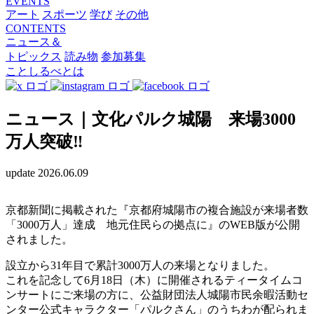
EVENTS
アート
スポーツ
学び
その他
CONTENTS
ニュース＆
トピックス
読み物
参加募集
ことしるべとは
ニュース｜文化パルク城陽 来場3000
万人突破‼
update 2026.06.09
京都新聞に掲載された『京都府城陽市の複合施設が来場者数
「3000万人」達成 地元住民らの拠点に』のWEB版が公開
されました。
設立から31年目で累計3000万人の来場となりました。
これを記念して6月18日（木）に開催されるティータイムコ
ンサートにご来場の方に、公益財団法人城陽市民余暇活動セ
ンター公式キャラクター「パルクさん」のうちわが配られま