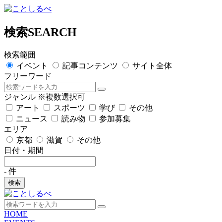
検索
SEARCH
検索範囲
イベント
記事コンテンツ
サイト全体
フリーワード
ジャンル
※複数選択可
アート
スポーツ
学び
その他
ニュース
読み物
参加募集
エリア
京都
滋賀
その他
日付・期間
-
件
検索
HOME