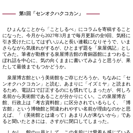
第1回「センオクハクコカン」
ひょんなことから「ことしるべ」にコラムを寄稿すること
になった。今月から2027年3月まで毎月更新の全9回、気軽に
引き受けたにしてはずいぶんと長い連載になりそうで、いま
さらながら気後れがするが、ひとまず題を「泉屋偶記」とし
てみた。筆者が勤務する泉屋博古館の青銅器館にまつわるこ
ぼれ話を中心に、気の向くままに書いてみようと思うが、果
たして最後までもつかどうか。
泉屋博古館という美術館をご存じだろうか。ちなみに「セ
ンオクハクコカン」と読む。あまりに「イズミヤ」と読まれ
るため、電話口で訂正するのにも慣れてしまったが、何しろ
名前から美術館であることが分かりにくい。この泉屋博古
館、行政上は「考古資料館」に区分されているらしく、「博
古館」という博物館と間違われやすい名前が理由なのかと思
えば、「（美術館とは違って）あまり人が来ないから」であ
ると聞いたときには、さすがに閉口してしまった。
しかし、館の一員として、この名前には愛着も感じている