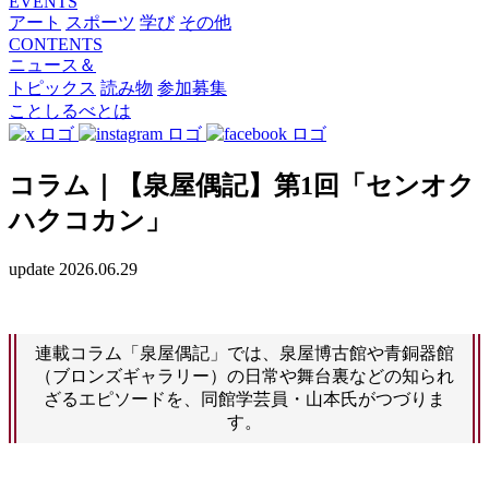
EVENTS
アート
スポーツ
学び
その他
CONTENTS
ニュース＆
トピックス
読み物
参加募集
ことしるべとは
コラム｜【泉屋偶記】第1回「センオク
ハクコカン」
update 2026.06.29
連載コラム「泉屋偶記」では、泉屋博古館や青銅器館
（ブロンズギャラリー）の日常や舞台裏などの知られ
ざるエピソードを、同館学芸員・山本氏がつづりま
す。