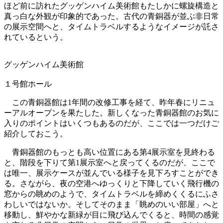
ほど前に訪れたグッゲンハイム美術館もたしかに螺旋構造と
真っ白な外観が印象的であった。古代の青銅器が並ぶ非日常
の展示空間へと、タイムトラベルするようなイメージが託さ
れているという。
グッゲンハイム美術館
１号館ホール
この青銅器館は1年間の改修工事を経て、昨年春にリニュ
ーアルオープンを果たした。新しくなった青銅器館のお気に
入りのポイントはいくつもあるのだが、ここでは一つだけご
紹介しておこう。
青銅器館のもっとも高い位置にある第4展示室を見終わる
と、階段を下りて第1展示室へと戻ってくるのだが、ここで
は唯一、展示ケースが並んでいる様子を見下ろすことができ
る。さながら、夜の空港へゆっくりと下降していく飛行機の
窓からの眺めのようで、タイムトラベルを締めくくるにふさ
わしいではないか。そしてそのまま「眺めのいい部屋」へと
移動し、鮮やかな新緑が目に飛び込んでくると、時間の感覚