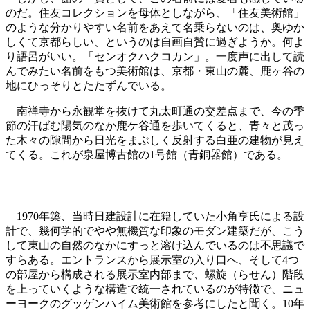
のだ。住友コレクションを母体としながら、「住友美術館」
のような分かりやすい名前をあえて名乗らないのは、奥ゆか
しくて京都らしい、というのは自画自賛に過ぎようか。何よ
り語呂がいい。「センオクハクコカン」。一度声に出して読
んでみたい名前をもつ美術館は、京都・東山の麓、鹿ヶ谷の
地にひっそりとたたずんでいる。
南禅寺から永観堂を抜けて丸太町通の交差点まで、今の季
節の汗ばむ陽気のなか鹿ケ谷通を歩いてくると、青々と茂っ
た木々の隙間から日光をまぶしく反射する白亜の建物が見え
てくる。これが泉屋博古館の1号館（青銅器館）である。
1970年築、当時日建設計に在籍していた小角亨氏による設
計で、幾何学的でやや無機質な印象のモダン建築だが、こう
して東山の自然のなかにすっと溶け込んでいるのは不思議で
すらある。エントランスから展示室の入り口へ、そして4つ
の部屋から構成される展示室内部まで、螺旋（らせん）階段
を上っていくような構造で統一されているのが特徴で、ニュ
ーヨークのグッゲンハイム美術館を参考にしたと聞く。10年