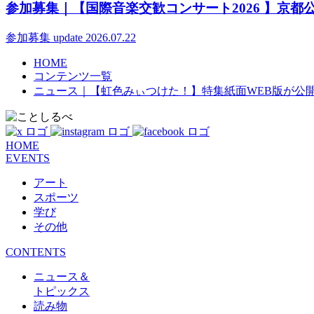
参加募集｜【国際音楽交歓コンサート2026 】京都
参加募集
update 2026.07.22
HOME
コンテンツ一覧
ニュース｜【虹色みぃつけた！】特集紙面WEB版が公
HOME
EVENTS
アート
スポーツ
学び
その他
CONTENTS
ニュース＆
トピックス
読み物