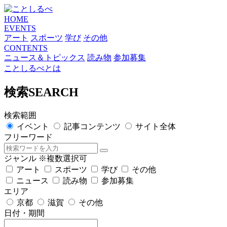
HOME
EVENTS
アート
スポーツ
学び
その他
CONTENTS
ニュース＆トピックス
読み物
参加募集
ことしるべとは
検索
SEARCH
検索範囲
イベント
記事コンテンツ
サイト全体
フリーワード
ジャンル
※複数選択可
アート
スポーツ
学び
その他
ニュース
読み物
参加募集
エリア
京都
滋賀
その他
日付・期間