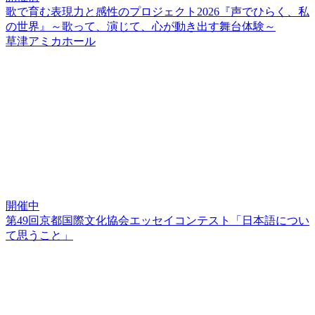
歌で育む表現力と感性のプロジェクト2026『声でひらく、私
の世界』～歌って、演じて、心が動き出す舞台体験～
草津アミカホール
開催中
第49回京都国際文化協会エッセイコンテスト「日本語につい
て思うこと」