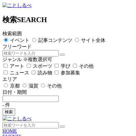
検索
SEARCH
検索範囲
イベント
記事コンテンツ
サイト全体
フリーワード
ジャンル
※複数選択可
アート
スポーツ
学び
その他
ニュース
読み物
参加募集
エリア
京都
滋賀
その他
日付・期間
-
件
検索
HOME