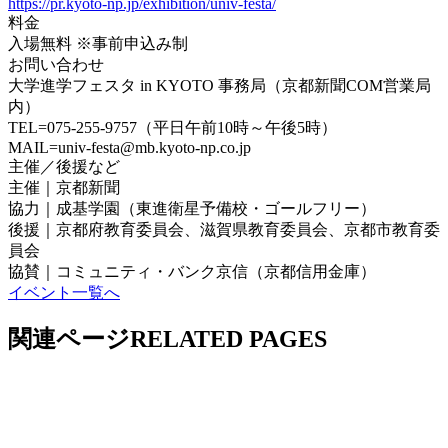
https://pr.kyoto-np.jp/exhibition/univ-festa/
料金
入場無料 ※事前申込み制
お問い合わせ
大学進学フェスタ in KYOTO 事務局（京都新聞COM営業局
内）
TEL=075-255-9757（平日午前10時～午後5時）
MAIL=univ-festa@mb.kyoto-np.co.jp
主催／後援など
主催｜京都新聞
協力｜成基学園（東進衛星予備校・ゴールフリー）
後援｜京都府教育委員会、滋賀県教育委員会、京都市教育委
員会
協賛｜コミュニティ・バンク京信（京都信用金庫）
イベント一覧へ
関連ページ
RELATED PAGES