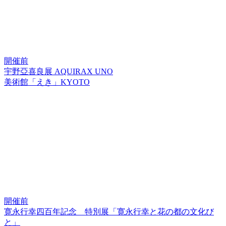
開催前
宇野亞喜良展 AQUIRAX UNO
美術館「えき」KYOTO
開催前
寛永行幸四百年記念 特別展「寛永行幸と花の都の文化び
と」