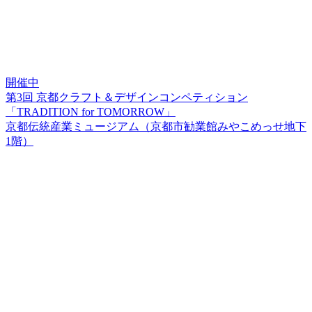
開催中
第3回 京都クラフト＆デザインコンペティション
「TRADITION for TOMORROW」
京都伝統産業ミュージアム（京都市勧業館みやこめっせ地下
1階）