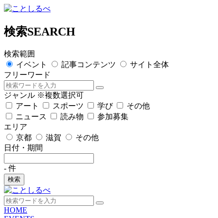
検索
SEARCH
検索範囲
イベント
記事コンテンツ
サイト全体
フリーワード
ジャンル
※複数選択可
アート
スポーツ
学び
その他
ニュース
読み物
参加募集
エリア
京都
滋賀
その他
日付・期間
-
件
検索
HOME