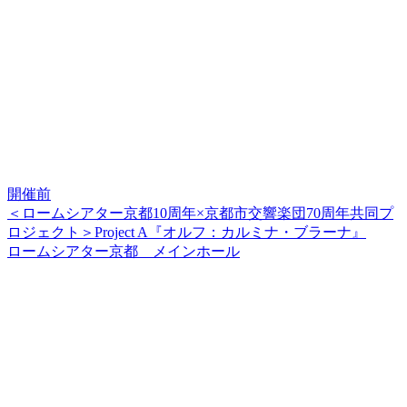
開催前
＜ロームシアター京都10周年×京都市交響楽団70周年共同プ
ロジェクト＞Project A『オルフ：カルミナ・ブラーナ』
ロームシアター京都 メインホール