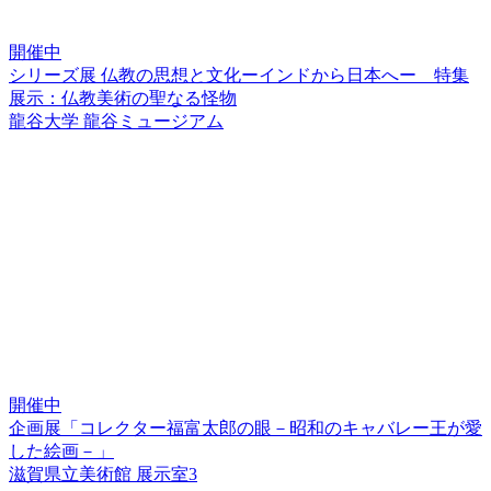
開催中
シリーズ展 仏教の思想と文化ーインドから日本へー 特集
展示：仏教美術の聖なる怪物
龍谷大学 龍谷ミュージアム
開催中
企画展「コレクター福富太郎の眼－昭和のキャバレー王が愛
した絵画－」
滋賀県立美術館 展示室3