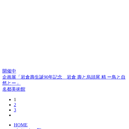
開催中
企画展「岩倉壽生誕90年記念 岩倉 壽と烏頭尾 精 ー鳥と自
然とー」
名都美術館
1
2
3
HOME