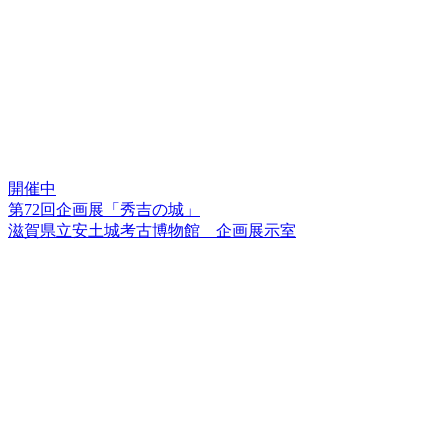
開催中
第72回企画展「秀吉の城」
滋賀県立安土城考古博物館 企画展示室