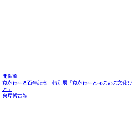
開催前
寛永行幸四百年記念 特別展「寛永行幸と花の都の文化び
と」
泉屋博古館