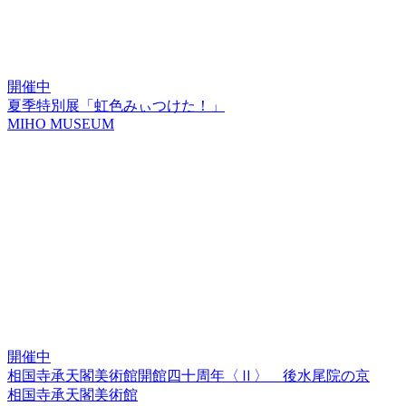
開催中
夏季特別展「虹色みぃつけた！」
MIHO MUSEUM
開催中
相国寺承天閣美術館開館四十周年〈Ⅱ〉 後水尾院の京
相国寺承天閣美術館