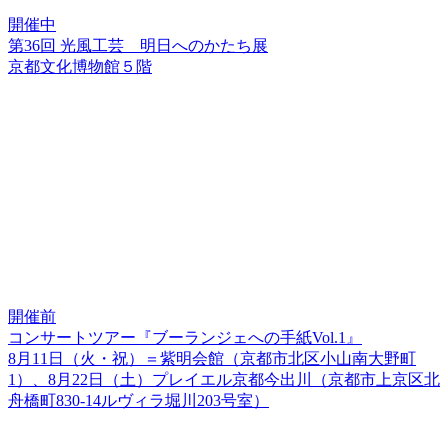
開催中
第36回 光風工芸 明日へのかたち展
京都文化博物館５階
開催前
コンサートツアー『ブーランジェへの手紙Vol.1』
8月11日（火・祝）＝紫明会館（京都市北区小山南大野町
1）、8月22日（土）プレイエル京都今出川（京都市上京区北
舟橋町830-14ルヴィラ堀川203号室）