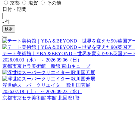
京都
滋賀
その他
日付・期間
-
件
検索
テート美術館｜YBA＆BEYOND－世界を変えた90s英国アー
2026.06.03（水） ～ 2026.09.06（日）
京都市京セラ美術館 新館 東山キューブ
浮世絵スーパークリエイター 歌川国芳展
2026.07.18（土） ～ 2026.09.23（水）
京都市京セラ美術館 本館 北回廊1階