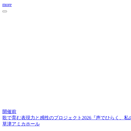
more
開催前
歌で育む表現力と感性のプロジェクト2026『声でひらく、
草津アミカホール