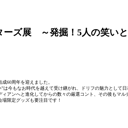
ターズ展 ～発掘！5人の笑い
結成60周年を迎えました。
笑い”は今もなお時代を越えて受け継がれ、ドリフの魅力として
ディアンへと進化してからの数々の厳選コント、その後もマル
会場限定グッズも要注目です！