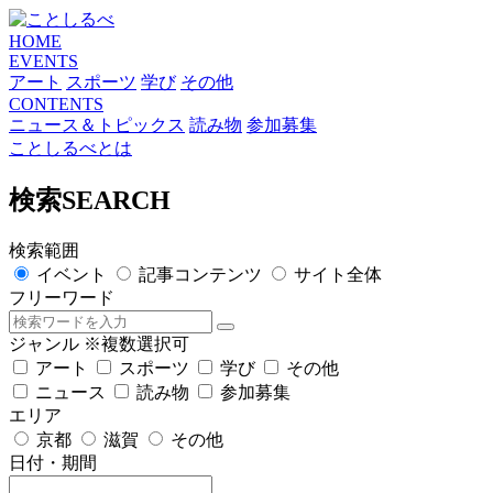
HOME
EVENTS
アート
スポーツ
学び
その他
CONTENTS
ニュース＆トピックス
読み物
参加募集
ことしるべとは
検索
SEARCH
検索範囲
イベント
記事コンテンツ
サイト全体
フリーワード
ジャンル
※複数選択可
アート
スポーツ
学び
その他
ニュース
読み物
参加募集
エリア
京都
滋賀
その他
日付・期間