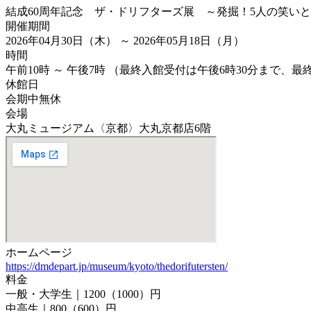
結成60周年記念 ザ・ドリフターズ展 ～発掘！5人の笑い
開催期間
2026年04月30日（木） ～ 2026年05月18日（月）
時間
午前10時 ～ 午後7時 （最終入館受付は午後6時30分まで、
休館日
会期中無休
会場
大丸ミュージアム〈京都〉大丸京都店6階
ホームページ
https://dmdepart.jp/museum/kyoto/thedorifutersten/
料金
一般・大学生｜1200（1000）円
中高生｜800（600）円