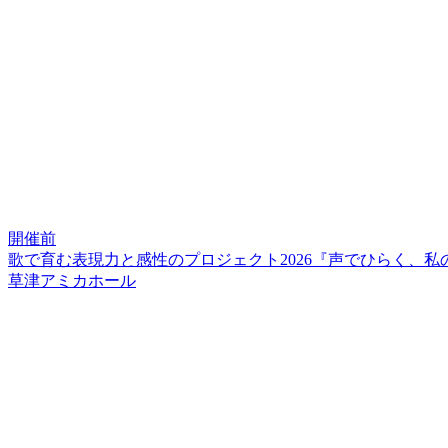
開催前
歌で育む表現力と感性のプロジェクト2026『声でひらく、
草津アミカホール