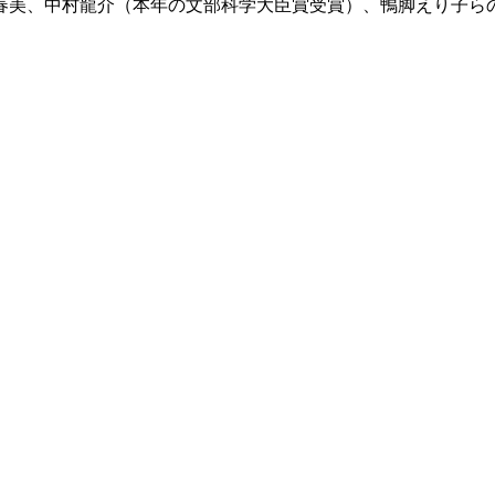
美、中村龍介（本年の文部科学大臣賞受賞）、鴨脚えり子らの