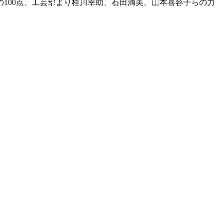
100点、工芸部より桂川幸助、石田満美、山本喜容子らの力