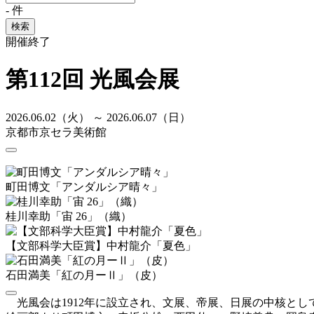
-
件
検索
開催終了
第112回 光風会展
2026.06.02（火） ～ 2026.06.07（日）
京都市京セラ美術館
町田博文「アンダルシア晴々」
桂川幸助「宙 26」（織）
【文部科学大臣賞】中村龍介「夏色」
石田満美「紅の月ーⅡ」（皮）
光風会は1912年に設立され、文展、帝展、日展の中核とし