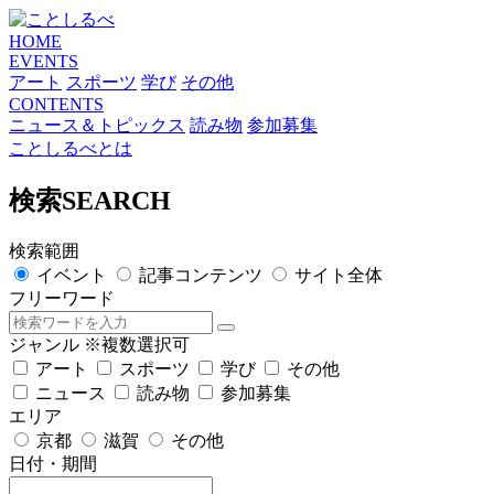
HOME
EVENTS
アート
スポーツ
学び
その他
CONTENTS
ニュース＆トピックス
読み物
参加募集
ことしるべとは
検索
SEARCH
検索範囲
イベント
記事コンテンツ
サイト全体
フリーワード
ジャンル
※複数選択可
アート
スポーツ
学び
その他
ニュース
読み物
参加募集
エリア
京都
滋賀
その他
日付・期間