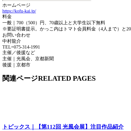
ホームページ
https://kofu-kai.jp/
料金
一般｜700（500）円、70歳以上と大学生以下無料
※要証明書提示。かっこ内はトマト会員料金（4人まで）と2
お問い合わせ
中村龍介
TEL=075-314-1991
主催／後援など
主催｜光風会、京都新聞
後援｜京都市
関連ページ
RELATED PAGES
トピックス｜【第112回 光風会展】注目作品紹介