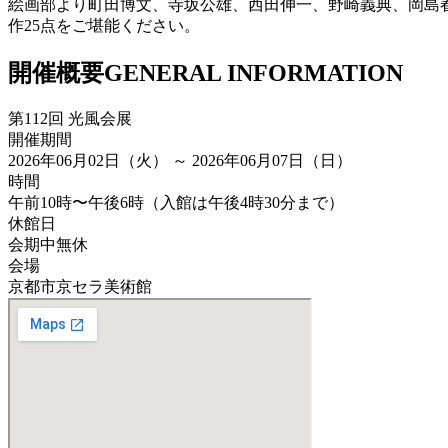
絵画部より町田博文、寺坂公雄、西田伸一、野崎義典、岡島春
作25点をご堪能ください。
開催概要
GENERAL INFORMATION
第112回 光風会展
開催期間
2026年06月02日（火） ～ 2026年06月07日（日）
時間
午前10時〜午後6時（入館は午後4時30分まで）
休館日
会期中無休
会場
京都市京セラ美術館