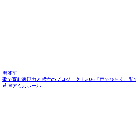
開催前
歌で育む表現力と感性のプロジェクト2026『声でひらく、
草津アミカホール