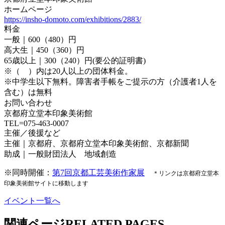
ホームページ
https://insho-domoto.com/exhibitions/2883/
料金
一般｜600（480）円
高大生｜450（360）円
65歳以上｜300（240）円(要公的証明書)
※（ ）内は20人以上の団体料金。
※中学生以下無料。障害者手帳をご提示の方（介護者1人を
含む）は無料
お問い合わせ
京都府立堂本印象美術館
TEL=075-463-0007
主催／後援など
主催｜京都府、京都府立堂本印象美術館、京都新聞
助成｜一般財団法人 地域創造
※同時開催：
第7回京都工芸美術作家展
＊リンクは京都府立堂本
印象美術館サイトに移動します
イベント一覧へ
関連ページ
RELATED PAGES