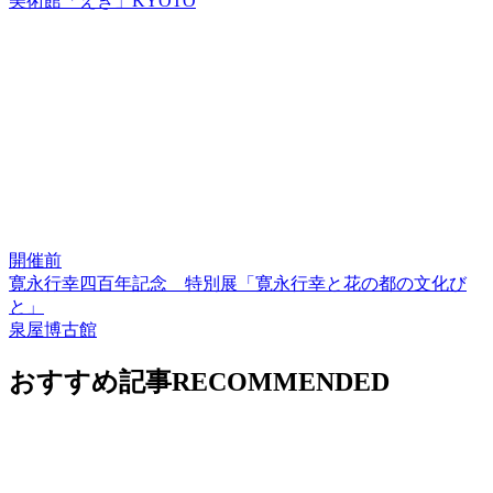
美術館「えき」KYOTO
開催前
寛永行幸四百年記念 特別展「寛永行幸と花の都の文化び
と」
泉屋博古館
おすすめ記事
RECOMMENDED