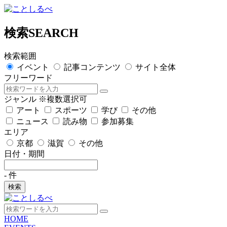
検索
SEARCH
検索範囲
イベント
記事コンテンツ
サイト全体
フリーワード
ジャンル
※複数選択可
アート
スポーツ
学び
その他
ニュース
読み物
参加募集
エリア
京都
滋賀
その他
日付・期間
-
件
検索
HOME