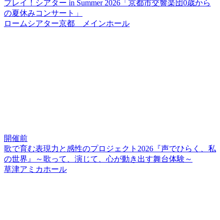
プレイ！シアター in Summer 2026「京都市交響楽団0歳から
の夏休みコンサート」
ロームシアター京都 メインホール
開催前
歌で育む表現力と感性のプロジェクト2026『声でひらく、私
の世界』～歌って、演じて、心が動き出す舞台体験～
草津アミカホール