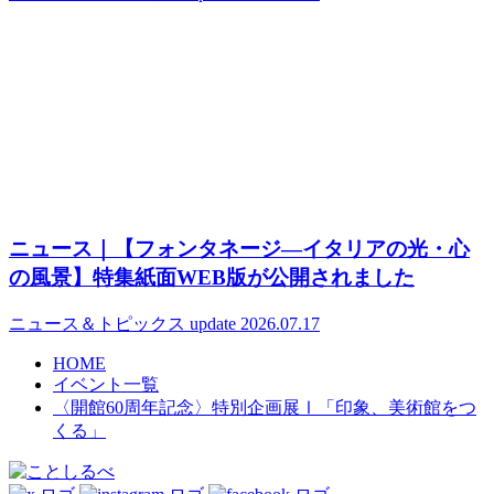
ニュース｜【フォンタネージ—イタリアの光・心
の風景】特集紙面WEB版が公開されました
ニュース＆トピックス
update 2026.07.17
HOME
イベント一覧
〈開館60周年記念〉特別企画展Ⅰ「印象、美術館をつ
くる」