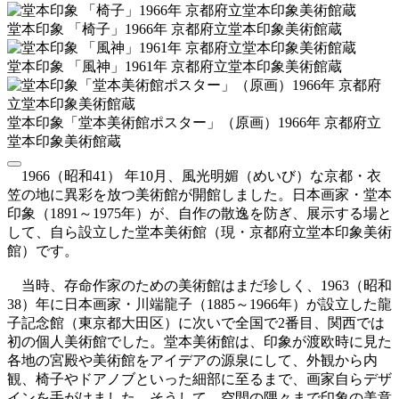
堂本印象 「椅子」1966年 京都府立堂本印象美術館蔵
堂本印象 「風神」1961年 京都府立堂本印象美術館蔵
堂本印象「堂本美術館ポスター」（原画）1966年 京都府立
堂本印象美術館蔵
1966（昭和41） 年10月、風光明媚（めいび）な京都・衣
笠の地に異彩を放つ美術館が開館しました。日本画家・堂本
印象（1891～1975年）が、自作の散逸を防ぎ、展示する場と
して、自ら設立した堂本美術館（現・京都府立堂本印象美術
館）です。
当時、存命作家のための美術館はまだ珍しく、1963（昭和
38）年に日本画家・川端龍子（1885～1966年）が設立した龍
子記念館（東京都大田区）に次いで全国で2番目、関西では
初の個人美術館でした。堂本美術館は、印象が渡欧時に見た
各地の宮殿や美術館をアイデアの源泉にして、外観から内
観、椅子やドアノブといった細部に至るまで、画家自らデザ
インを手がけました。そうして、空間の隅々まで印象の美意