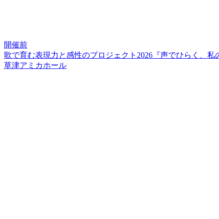
開催前
歌で育む表現力と感性のプロジェクト2026『声でひらく、
草津アミカホール