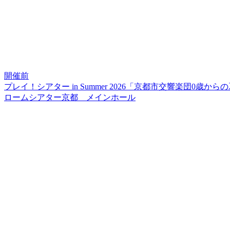
開催前
プレイ！シアター in Summer 2026「京都市交響楽団0歳か
ロームシアター京都 メインホール