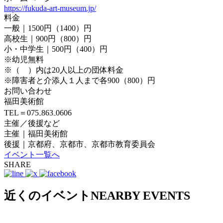
https://fukuda-art-museum.jp/
料金
一般｜1500円（1400）円
高校生｜900円（800）円
小・中学生｜500円（400）円
※幼児無料
※（ ）内は20人以上の団体料金
※障害者と介添人１人まで各900（800）円
お問い合わせ
福田美術館
TEL＝075₋863₋0606
主催／後援など
主催｜福田美術館
後援｜京都府、京都市、京都市教育委員会
イベント一覧へ
SHARE
近くのイベント
NEARBY EVENTS