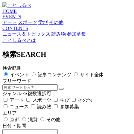
HOME
EVENTS
アート
スポーツ
学び
その他
CONTENTS
ニュース＆トピックス
読み物
参加募集
ことしるべとは
検索
SEARCH
検索範囲
イベント
記事コンテンツ
サイト全体
フリーワード
ジャンル
※複数選択可
アート
スポーツ
学び
その他
ニュース
読み物
参加募集
エリア
京都
滋賀
その他
日付・期間