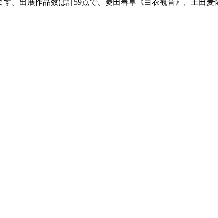
す。出展作品数は計59点で、菱田春草《白衣観音》、土田麦