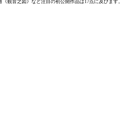
僊《観音之図》など注目の初公開作品は17点に及びます。