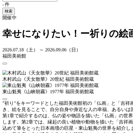
-
件
検索
開催中
幸せになりたい！ー祈りの絵
2026.07.18（土） ～ 2026.09.06（日）
福田美術館
木村武山《天女散華》20世紀 福田美術館蔵
東山魁夷《山峡朝霧》1977年 福田美術館蔵
”祈り”をキーワードとした福田美術館初の「仏画」と「吉
き、絵を見ることで、自分自身や身近な人の幸福、あるいは
第1章で紹介するのは、仏の姿や物語を描いた「仏画」の世
します。第2章では、縁起の良い植物や動物を描いた「吉祥
込めて筆をとった日本画壇の巨星・東山魁夷の世界を紹介し