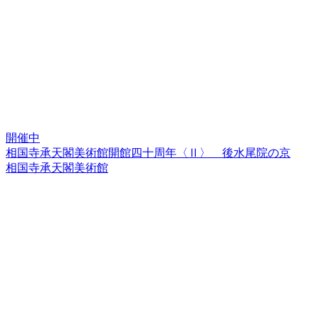
開催中
相国寺承天閣美術館開館四十周年〈Ⅱ〉 後水尾院の京
相国寺承天閣美術館