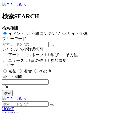
検索
SEARCH
検索範囲
イベント
記事コンテンツ
サイト全体
フリーワード
ジャンル
※複数選択可
アート
スポーツ
学び
その他
ニュース
読み物
参加募集
エリア
京都
滋賀
その他
日付・期間
-
件
検索
HOME