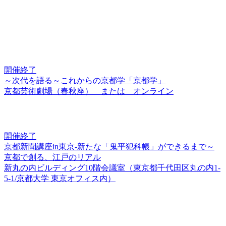
開催終了
～次代を語る～これからの京都学「京都学」
京都芸術劇場（春秋座） または オンライン
開催終了
京都新聞講座in東京-新たな「鬼平犯科帳」ができるまで～
京都で創る、江戸のリアル
新丸の内ビルディング10階会議室（東京都千代田区丸の内1-
5-1/京都大学 東京オフィス内）