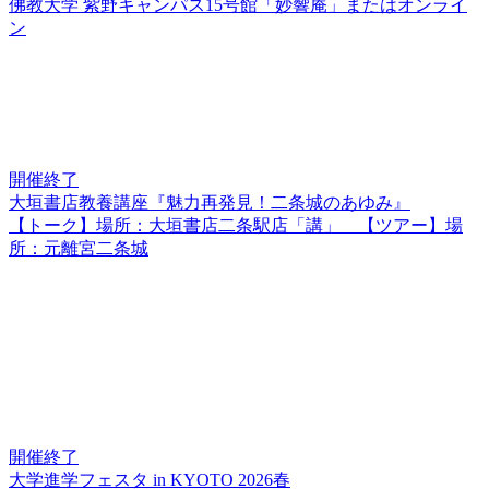
佛教大学 紫野キャンパス15号館「妙響庵」またはオンライ
ン
開催終了
大垣書店教養講座『魅力再発見！二条城のあゆみ』
【トーク】場所：大垣書店二条駅店「講」 【ツアー】場
所：元離宮二条城
開催終了
大学進学フェスタ in KYOTO 2026春