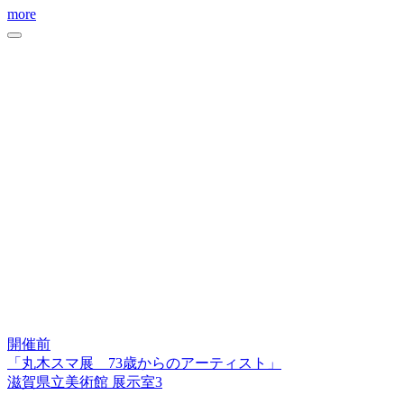
more
開催前
「丸木スマ展 73歳からのアーティスト」
滋賀県立美術館 展示室3