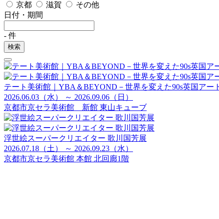
京都
滋賀
その他
日付・期間
-
件
検索
テート美術館｜YBA＆BEYOND－世界を変えた90s英国アー
2026.06.03（水） ～ 2026.09.06（日）
京都市京セラ美術館 新館 東山キューブ
浮世絵スーパークリエイター 歌川国芳展
2026.07.18（土） ～ 2026.09.23（水）
京都市京セラ美術館 本館 北回廊1階