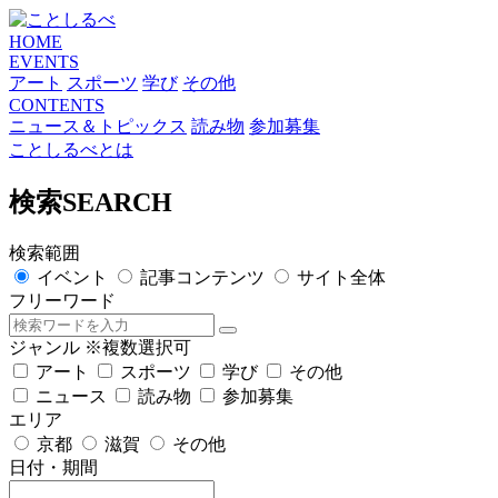
HOME
EVENTS
アート
スポーツ
学び
その他
CONTENTS
ニュース＆トピックス
読み物
参加募集
ことしるべとは
検索
SEARCH
検索範囲
イベント
記事コンテンツ
サイト全体
フリーワード
ジャンル
※複数選択可
アート
スポーツ
学び
その他
ニュース
読み物
参加募集
エリア
京都
滋賀
その他
日付・期間