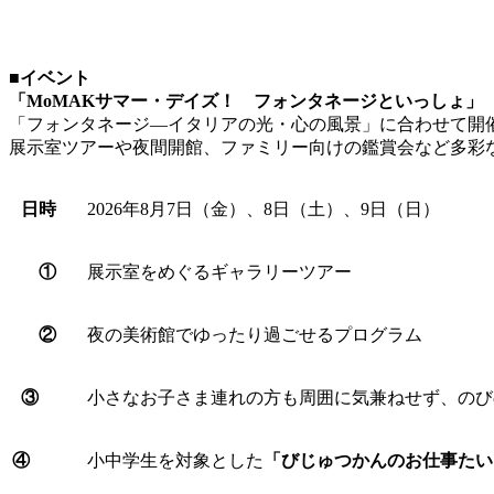
■
イベント
「MoMAKサマー・デイズ！ フォンタネージといっしょ」
「フォンタネージ―イタリアの光・心の風景」に合わせて開
展示室ツアーや夜間開館、ファミリー向けの鑑賞会など多彩
日時
2026年8月7日（金）、8日（土）、9日（日）
①
展示室をめぐるギャラリーツアー
②
夜の美術館でゆったり過ごせるプログラム
③
小さなお子さま連れの方も周囲に気兼ねせず、のび
④
小中学生を対象とした
「びじゅつかんのお仕事たい