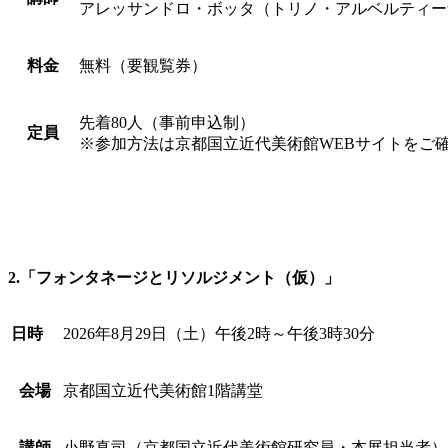
アレッサンドロ・ボッタ（トリノ・アルベルティー
料金
無料（要観覧券）
先着80人（事前申込制）
定員
※参加方法は京都国立近代美術館WEBサイトをご
2.「フォンタネージとリソルジメント（仮）」
日時
2026年8月29日（土）午後2時～午後3時30分
会場
京都国立近代美術館1階講堂
講師
小野真司（京都国立近代美術館研究員・本展担当者）