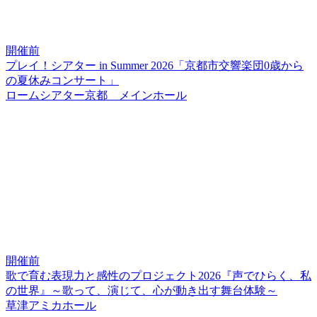
開催前
プレイ！シアター in Summer 2026「京都市交響楽団0歳から
の夏休みコンサート」
ロームシアター京都 メインホール
開催前
歌で育む表現力と感性のプロジェクト2026『声でひらく、私
の世界』～歌って、演じて、心が動き出す舞台体験～
草津アミカホール