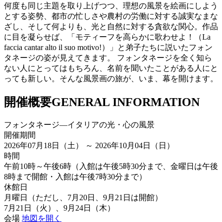
何度も同じ主題を取り上げつつ、理想の風景を絵画にしよう
とする姿勢、都市の忙しさや農村の労働に対する誠実なまな
ざし、そして何よりも、光と自然に対する貪欲な関心。作品
に目を凝らせば、「モティーフを高らかに歌わせよ！（La
faccia cantar alto il suo motivo!）」と弟子たちに説いたフォン
タネージの姿が見えてきます。 フォンタネージを全く知ら
ない人にとってはもちろん、名前を聞いたことがある人にと
っても新しい。そんな風景画の旅が、いま、幕を開けます。
開催概要
GENERAL INFORMATION
フォンタネージ—イタリアの光・心の風景
開催期間
2026年07月18日（土） ～ 2026年10月04日（日）
時間
午前10時～午後6時（入館は午後5時30分まで、金曜日は午後
8時まで開館・入館は午後7時30分まで）
休館日
月曜日（ただし、7月20日、9月21日は開館）
7月21日（火）、9月24日（木）
会場
地図を開く