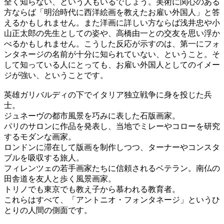
全く知らない、という人もいるでしょう。美術に関心のある
方ならば「明治時代に西洋絵画を教えたお雇い外国人」と答
えるかもしれません。また洋画に詳しい方ならば浅井忠や小
山正太郎の先生としての姿や、高橋由一との交友を思い浮か
べるかもしれません。こうした反応が示すのは、第一にフォ
ンタネージの名前が十分に知られていない、ということ。そ
して知っている人にとっても、お雇い外国人としてのイメー
ジが強い、ということです。
英雄ガリバルディの下でイタリア独立戦争に身を投じた兵
士。
ジュネーヴの都市風景を巧みに表した石版画家。
パリのサロンに作品を発表し、当地でミレーやコローを研究
するモダンな画家。
ロンドンに滞在して版画を制作しつつ、ターナーやコンスタ
ブルを吸収する旅人。
フィレンツェの若手画家たちに信頼されるベテラン。南仏の
田舎道を友人と歩く風景画家。
トリノでも東京でも教え子から慕われる教育者。
これらはすべて、「アントニオ・フォンタネージ」というひ
とりの人間の側面です。