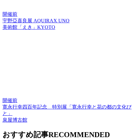
開催前
宇野亞喜良展 AQUIRAX UNO
美術館「えき」KYOTO
開催前
寛永行幸四百年記念 特別展「寛永行幸と花の都の文化び
と」
泉屋博古館
おすすめ記事
RECOMMENDED