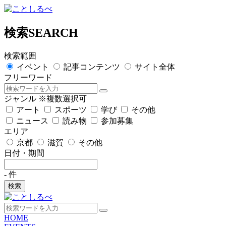
検索
SEARCH
検索範囲
イベント
記事コンテンツ
サイト全体
フリーワード
ジャンル
※複数選択可
アート
スポーツ
学び
その他
ニュース
読み物
参加募集
エリア
京都
滋賀
その他
日付・期間
-
件
検索
HOME