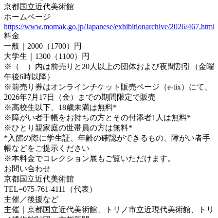
京都国立近代美術館
ホームページ
https://www.momak.go.jp/Japanese/exhibitionarchive/2026/467.html
料金
一般｜2000（1700）円
大学生｜1300（1100）円
※（ ）内は前売りと20人以上の団体および夜間割引（金曜
午後6時以降）
※前売り券はオンラインチケット販売ページ（e-tix）にて、
2026年7月17日（金）までの期間限定で販売
※高校生以下、18歳未満は無料*
※障がい者手帳をお持ちの方とその付添者1人は無料*
※ひとり親家庭の世帯員の方は無料*
*入館の際に学生証、年齢の確認ができるもの、障がい者手
帳などをご提示ください
※本料金でコレクション展もご覧いただけます。
お問い合わせ
京都国立近代美術館
TEL=075-761-4111（代表）
主催／後援など
主催｜京都国立近代美術館、トリノ市立近現代美術館、トリ